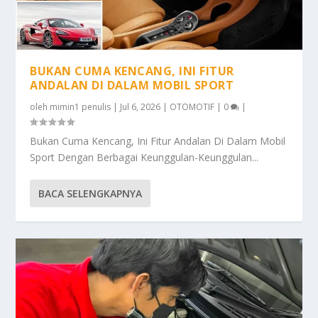
BUKAN CUMA KENCANG, INI FITUR
ANDALAN DI DALAM MOBIL SPORT
oleh
mimin1 penulis
|
Jul 6, 2026
|
OTOMOTIF
|
0
|
Bukan Cuma Kencang, Ini Fitur Andalan Di Dalam Mobil
Sport Dengan Berbagai Keunggulan-Keunggulan...
BACA SELENGKAPNYA