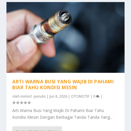
ARTI WARNA BUSI YANG WAJIB DI PAHAMI
BIAR TAHU KONDISI MESIN
oleh
mimin1 penulis
|
Jun 8, 2026
|
OTOMOTIF
|
0
|
Arti Warna Busi Yang Wajib Di Pahami Biar Tahu
Kondisi Mesin Dengan Berbagai Tanda-Tanda Yang...