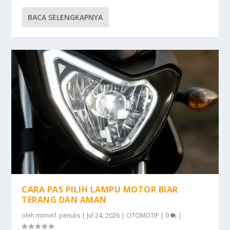
BACA SELENGKAPNYA
CARA PAS PILIH LAMPU MOTOR BIAR
TERANG DAN AMAN
oleh
mimin1 penulis
|
Jul 24, 2026
|
OTOMOTIF
|
0
|