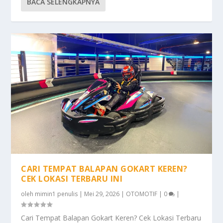
BACA SELENGKAPNYA
CARI TEMPAT BALAPAN GOKART KEREN?
CEK LOKASI TERBARU INI
oleh
mimin1 penulis
|
Mei 29, 2026
|
OTOMOTIF
|
0
|
Cari Tempat Balapan Gokart Keren? Cek Lokasi Terbaru