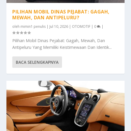
PILIHAN MOBIL DINAS PEJABAT: GAGAH,
MEWAH, DAN ANTIPELURU?
oleh
mimin1 penulis
|
Jul 10, 2026
|
OTOMOTIF
|
0
|
Pilihan Mobil Dinas Pejabat: Gagah, Mewah, Dan
Antipeluru Yang Memiliki Keistimewaan Dan Identik...
BACA SELENGKAPNYA