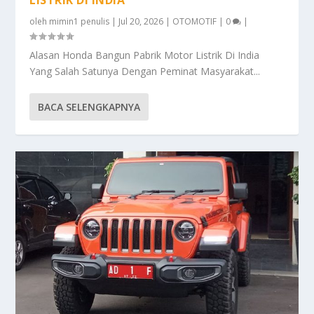
LISTRIK DI INDIA
oleh
mimin1 penulis
|
Jul 20, 2026
|
OTOMOTIF
|
0
|
Alasan Honda Bangun Pabrik Motor Listrik Di India
Yang Salah Satunya Dengan Peminat Masyarakat...
BACA SELENGKAPNYA