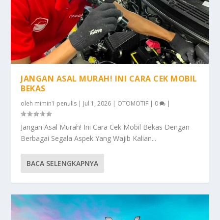
JANGAN ASAL MURAH! INI CARA CEK MOBIL
BEKAS
oleh
mimin1 penulis
|
Jul 1, 2026
|
OTOMOTIF
|
0
|
Jangan Asal Murah! Ini Cara Cek Mobil Bekas Dengan
Berbagai Segala Aspek Yang Wajib Kalian...
BACA SELENGKAPNYA