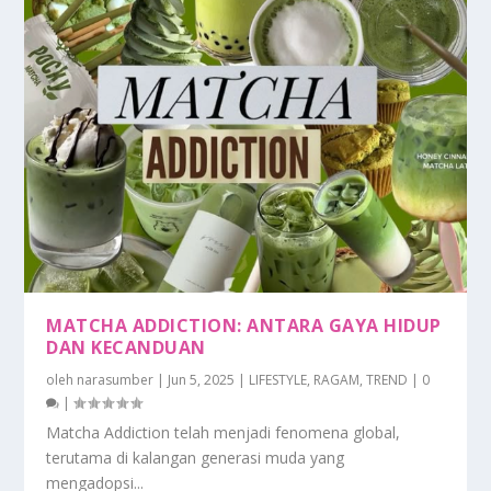
MATCHA ADDICTION: ANTARA GAYA HIDUP
DAN KECANDUAN
oleh
narasumber
|
Jun 5, 2025
|
LIFESTYLE
,
RAGAM
,
TREND
|
0
|
Matcha Addiction telah menjadi fenomena global,
terutama di kalangan generasi muda yang
mengadopsi...