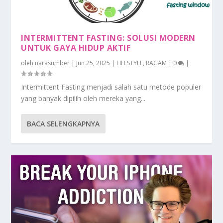
INTERMITTENT FASTING: SOLUSI MODERN
UNTUK GAYA HIDUP AKTIF
oleh
narasumber
|
Jun 25, 2025
|
LIFESTYLE
,
RAGAM
|
0
|
Intermittent Fasting menjadi salah satu metode populer
yang banyak dipilih oleh mereka yang...
BACA SELENGKAPNYA