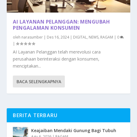
AI LAYANAN PELANGGAN: MENGUBAH
PENGALAMAN KONSUMEN
oleh
narasumber
|
Des 16, 2024
|
DIGITAL
,
NEWS
,
RAGAM
|
0
|
AI Layanan Pelanggan telah merevolusi cara
perusahaan berinteraksi dengan konsumen,
menciptakan...
BACA SELENGKAPNYA
BERITA TERBARU
Keajaiban Mendaki Gunung Bagi Tubuh
Agu 6, 2026
|
RAGAM