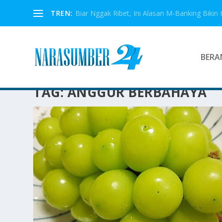
TREN:
Biar Nggak Ribet, Ini Alasan M-Banking Bikin 
BERA
TAG:
ANGGUR BERBAHAYA