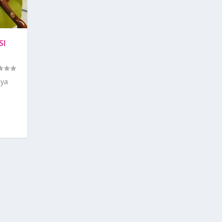
SI
aya