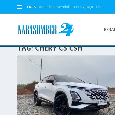
TREN:
Keajaiban Mendaki Gunung Bagi Tubuh
BERA
TAG:
CHERY C5 CSH