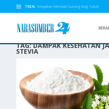
TREN:
Keajaiban Mendaki Gunung Bagi Tubuh
BERA
TAG:
DAMPAK KESEHATAN J
STEVIA