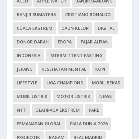
ACEH
APPLE WATCH
BANJIR BANDANG
BANJIR SUMATERA
CRISTIANO RONALDO
CUACA EKSTREM
DAUN KELOR
DIGITAL
DONOR DARAH
EROPA
FAJAR ALFIAN
INDONESIA
INTERMITTENT FASTING
JEPANG
KESEHATAN MENTAL
KOPI
LIFESTYLE
LIGA CHAMPIONS
MOBIL BEKAS
MOBIL LISTRIK
MOTOR LISTRIK
NEWS
NTT
OLAHRAGA EKSTREM
PARE
PEMANASAN GLOBAL
PIALA DUNIA 2026
PROBIOTIK
RAGAM
REAL MADRID