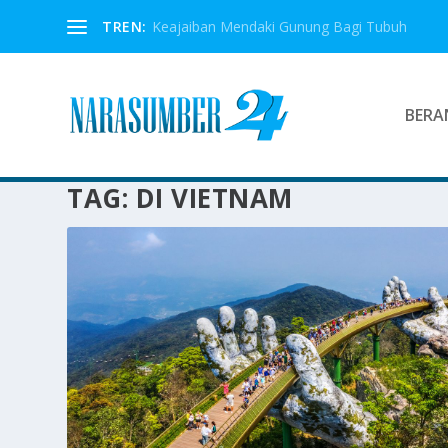
TREN:
Keajaiban Mendaki Gunung Bagi Tubuh
BERA
TAG:
DI VIETNAM