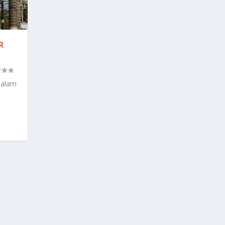
R
malam