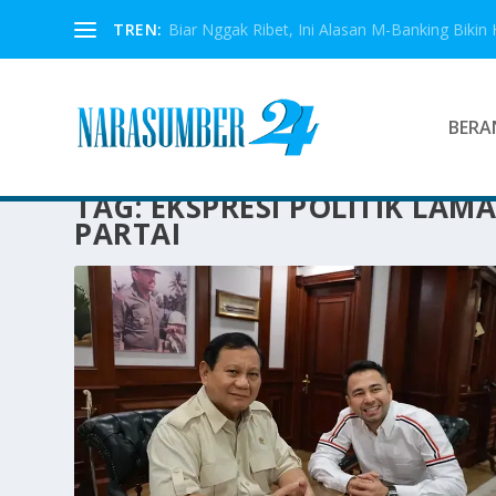
TREN:
Biar Nggak Ribet, Ini Alasan M-Banking Bikin 
BERA
TAG:
EKSPRESI POLITIK LAM
PARTAI