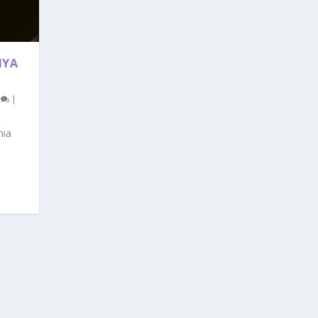
NYA
0
|
nia