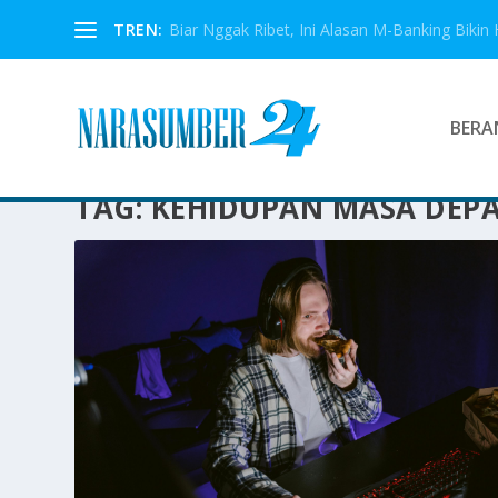
TREN:
Biar Nggak Ribet, Ini Alasan M-Banking Bikin 
BERA
TAG:
KEHIDUPAN MASA DEP