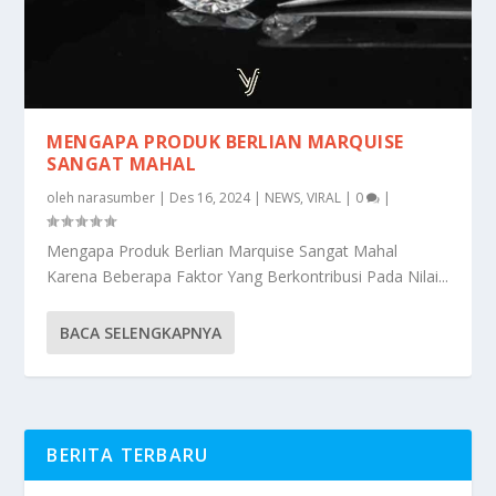
MENGAPA PRODUK BERLIAN MARQUISE
SANGAT MAHAL
oleh
narasumber
|
Des 16, 2024
|
NEWS
,
VIRAL
|
0
|
Mengapa Produk Berlian Marquise Sangat Mahal
Karena Beberapa Faktor Yang Berkontribusi Pada Nilai...
BACA SELENGKAPNYA
BERITA TERBARU