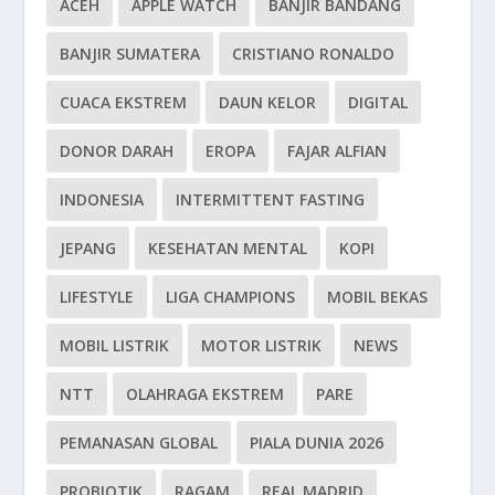
ACEH
APPLE WATCH
BANJIR BANDANG
BANJIR SUMATERA
CRISTIANO RONALDO
CUACA EKSTREM
DAUN KELOR
DIGITAL
DONOR DARAH
EROPA
FAJAR ALFIAN
INDONESIA
INTERMITTENT FASTING
JEPANG
KESEHATAN MENTAL
KOPI
LIFESTYLE
LIGA CHAMPIONS
MOBIL BEKAS
MOBIL LISTRIK
MOTOR LISTRIK
NEWS
NTT
OLAHRAGA EKSTREM
PARE
PEMANASAN GLOBAL
PIALA DUNIA 2026
PROBIOTIK
RAGAM
REAL MADRID