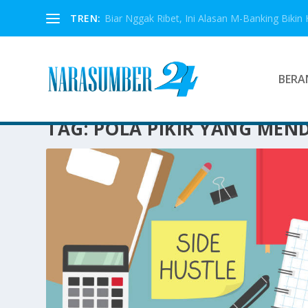
TREN:
Biar Nggak Ribet, Ini Alasan M-Banking Bikin 
BERA
TAG:
POLA PIKIR YANG MEN