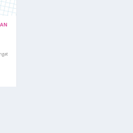
LAN
ngat