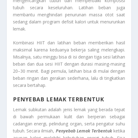
mengencangkan tubuh dan memperbaiki komposisi
tubuh secara keseluruhan. Latihan beban juga
membantu menghindari penurunan massa otot saat
sedang dalam program defisit kalori untuk menurunkan
lemak.
Kombinasi HIIT dan latihan beban memberikan hasil
maksimal karena keduanya bekerja saling melengkapi.
Misalnya, satu minggu bisa di isi dengan tiga sesi latihan
beban dan dua sesi HIIT dengan durasi masing-masing
20–30 menit. Bagi pemula, latihan bisa di mulai dengan
beban ringan dan gerakan sederhana, lalu di tingkatkan
secara bertahap.
PENYEBAB LEMAK TERBENTUK
Lemak subkutan adalah jenis lemak yang berada tepat
di bawah permukaan kulit dan berperan sebagai
cadangan energi, pelindung organ, serta pengatur suhu
tubuh. Secara ilmiah,
Penyebab Lemak Terbentuk
ketika
asupan kalori melebihi kebutuhan energi tubuh. Sisa