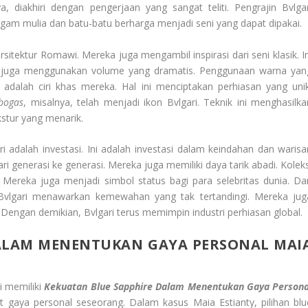
a, diakhiri dengan pengerjaan yang sangat teliti. Pengrajin Bvlgar
ogam mulia dan batu-batu berharga menjadi seni yang dapat dipakai.
i arsitektur Romawi. Mereka juga mengambil inspirasi dari seni klasik. I
eka juga menggunakan volume yang dramatis. Penggunaan warna yan
dalah ciri khas mereka. Hal ini menciptakan perhiasan yang unik
bogas
, misalnya, telah menjadi ikon Bvlgari. Teknik ini menghasilka
kstur yang menarik.
ri adalah investasi. Ini adalah investasi dalam keindahan dan warisa
ri generasi ke generasi. Mereka juga memiliki daya tarik abadi. Koleks
. Mereka juga menjadi simbol status bagi para selebritas dunia. Dar
 Bvlgari menawarkan kemewahan yang tak tertandingi. Mereka jug
engan demikian, Bvlgari terus memimpin industri perhiasan global.
LAM MENENTUKAN GAYA PERSONAL MAI
i memiliki
Kekuatan Blue Sapphire Dalam Menentukan Gaya Persona
gaya personal seseorang. Dalam kasus Maia Estianty, pilihan blu