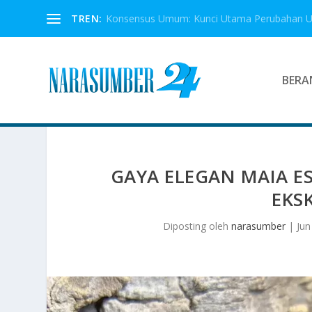
TREN:
Konsensus Umum: Kunci Utama Perubahan 
BERA
GAYA ELEGAN MAIA ES
EKS
Diposting oleh
narasumber
|
Jun