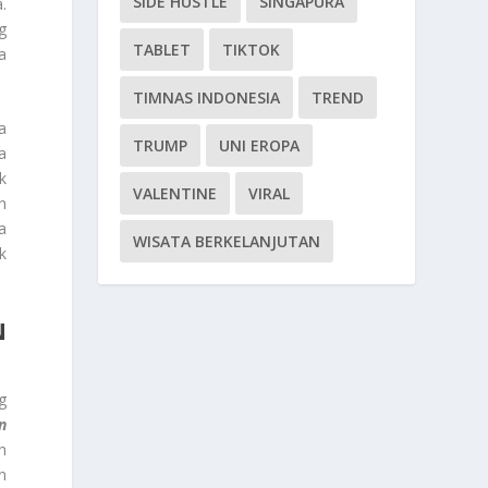
SIDE HUSTLE
SINGAPURA
.
g
TABLET
TIKTOK
a
TIMNAS INDONESIA
TREND
a
TRUMP
UNI EROPA
a
k
VALENTINE
VIRAL
h
a
WISATA BERKELANJUTAN
k
N
g
n
n
n