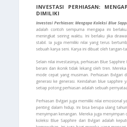
INVESTASI PERHIASAN: MENG
DIMILIKI
Investasi Perhiasan: Mengapa Koleksi Blue Sapph
adalah contoh sempurna mengapa ini berlaku. 
meningkat seiring waktu. Ini berlaku jika dira
stabil. Ia juga memiliki nilai yang terus bertum
sebuah karya seni. Karya ini dibuat oleh tangan-ta
Selain nilai investasinya, perhiasan Blue Sapphire
berani dan ikonik tidak lekang oleh tren. Merek
mode cepat yang musiman. Perhiasan Bvlgari di
generasi ke generasi. Keindahan blue sapphire
setiap potong perhiasan adalah sebuah pernyata
Perhiasan Bvlgari juga memiliki nilai emosional
penting dalam hidup. Ini bisa berupa ulang tahun
menyimpan kenangan. Mereka juga menyimpan ceri
koleksi Blue Sapphire dari Bvlgari adalah kep
kemewahan. Ini juga bagi mereka yang mencari n