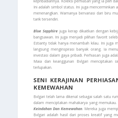
kepribadiannya. Koleksi perhiasan yang ia pilih da
Ini adalah simbol status. Ini juga mencerminkan 
menenangkan. Warnanya bervariasi dari biru mu
tarik tersendiri.
Blue Sapphire
juga kerap dikaitkan dengan kebij
bangsawan. Ini juga menjadi pilihan favorit sele
Estianty tidak hanya menambah kilau. Ini juga
langsung menginspirasi banyak orang. Ia men
investasi dalam gaya pribadi. Perhiasan juga ada
Maia dan keanggunan Bvlgari menciptakan sin
terlupakan.
SENI KERAJINAN PERHIAS
KEMEWAHAN
Bvlgari telah lama dikenal sebagai salah satu ru
dalam menciptakan mahakarya yang memukau. B
Keindahan Dan Kemewahan
. Mereka juga memper
Bvlgari adalah hasil dari proses kreatif yang 