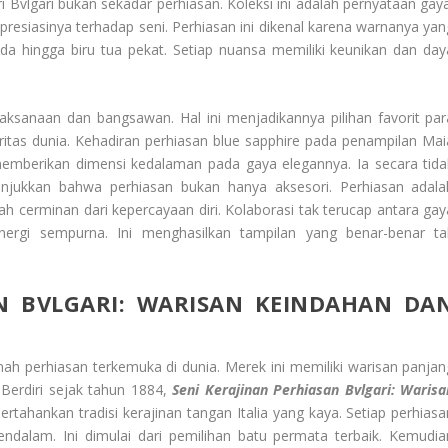
ri Bvlgari bukan sekadar perhiasan. Koleksi ini adalah pernyataan gaya
apresiasinya terhadap seni. Perhiasan ini dikenal karena warnanya yan
da hingga biru tua pekat. Setiap nuansa memiliki keunikan dan day
aksanaan dan bangsawan. Hal ini menjadikannya pilihan favorit par
britas dunia. Kehadiran perhiasan blue sapphire pada penampilan Mai
 memberikan dimensi kedalaman pada gaya elegannya. Ia secara tida
unjukkan bahwa perhiasan bukan hanya aksesori. Perhiasan adala
lah cerminan dari kepercayaan diri. Kolaborasi tak terucap antara gay
ergi sempurna. Ini menghasilkan tampilan yang benar-benar ta
AN BVLGARI: WARISAN KEINDAHAN DA
mah perhiasan terkemuka di dunia. Merek ini memiliki warisan panjan
erdiri sejak tahun 1884,
Seni Kerajinan Perhiasan Bvlgari: Warisa
tahankan tradisi kerajinan tangan Italia yang kaya. Setiap perhiasa
mendalam. Ini dimulai dari pemilihan batu permata terbaik. Kemudia