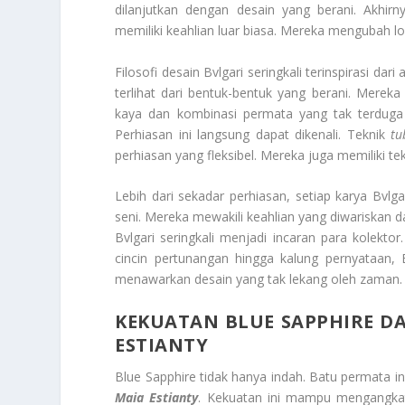
dilanjutkan dengan desain yang berani. Akhirny
memiliki keahlian luar biasa. Mereka mengubah l
Filosofi desain Bvlgari seringkali terinspirasi dar
terlihat dari bentuk-bentuk yang berani. Mer
kaya dan kombinasi permata yang tak terduga a
Perhiasan ini langsung dapat dikenali. Teknik
tu
perhiasan yang fleksibel. Mereka juga memiliki te
Lebih dari sekadar perhiasan, setiap karya Bvlga
seni. Mereka mewakili keahlian yang diwariskan da
Bvlgari seringkali menjadi incaran para kolektor
cincin pertunangan hingga kalung pernyataan,
menawarkan desain yang tak lekang oleh zaman. D
KEKUATAN
BLUE SAPPHIRE
DA
ESTIANTY
Blue Sapphire tidak hanya indah. Batu permata in
Maia Estianty
. Kekuatan ini mampu mengangkat 