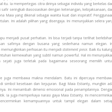
l itu. Ia mempertegas citra dirinya sebagai individu yang berkelas da
 safir seringkali diasosiasikan dengan ketenangan, kebijaksanaan, da
ona Maia yang dikenal sebagai wanita kuat dan inspiratif. Penggunaa
ulan. Ini adalah pilihan yang disengaja. Ini menunjukkan selera yan
enjadi pusat perhatian. Ini bisa terjadi tanpa terlihat berlebihan
asan safirnya dengan busana yang sederhana namun elegan. In
ga memungkinkan perhiasan itu menjadi
statement piece
. Baik itu kalun
sentuhan kemewahan yang subtil namun powerful. Hal ini menunjukka
a sejati juga terletak pada bagaimana seseorang memilih untu
phire juga membawa makna mendalam. Batu ini dipercaya membaw
di simbol kesetiaan dan kejujuran. Bagi Maia Estianty, mungkin ad
hannya. Ini menambah dimensi emosional pada penampilannya. Denga
ik. Ia juga memperkaya narasi gaya Maia Estianty. Ini mencerminka
mencerminkan kemampuannya untuk tampil elegan dalam setia