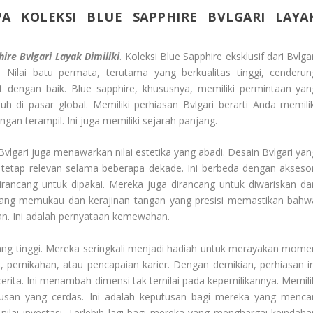
APA KOLEKSI
BLUE SAPPHIRE
BVLGARI LAYA
ire Bvlgari Layak Dimiliki
. Koleksi Blue Sapphire eksklusif dari Bvlga
Nilai batu permata, terutama yang berkualitas tinggi, cenderun
wat dengan baik. Blue sapphire, khususnya, memiliki permintaan yan
buh di pasar global. Memiliki perhiasan Bvlgari berarti Anda memilik
ngan terampil. Ini juga memiliki sejarah panjang.
 Bvlgari juga menawarkan nilai estetika yang abadi. Desain Bvlgari yan
a tetap relevan selama beberapa dekade. Ini berbeda dengan aksesor
rancang untuk dipakai. Mereka juga dirancang untuk diwariskan dar
 yang memukau dan kerajinan tangan yang presisi memastikan bahw
an. Ini adalah pernyataan kemewahan.
 yang tinggi. Mereka seringkali menjadi hadiah untuk merayakan mome
, pernikahan, atau pencapaian karier. Dengan demikian, perhiasan in
ta. Ini menambah dimensi tak ternilai pada kepemilikannya. Memili
utusan yang cerdas. Ini adalah keputusan bagi mereka yang mencar
ilai investasi. Terlebih lagi bagi mereka yang menghargai keindaha