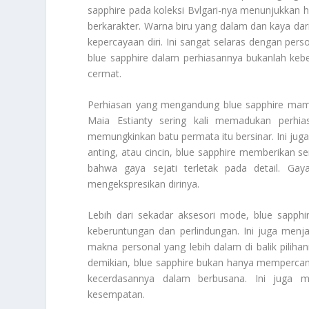
sapphire pada koleksi Bvlgari-nya menunjukkan ha
berkarakter. Warna biru yang dalam dan kaya dari
kepercayaan diri. Ini sangat selaras dengan pers
blue sapphire dalam perhiasannya bukanlah kebet
cermat.
Perhiasan yang mengandung blue sapphire mampu m
Maia Estianty sering kali memadukan perhi
memungkinkan batu permata itu bersinar. Ini ju
anting, atau cincin, blue sapphire memberikan 
bahwa gaya sejati terletak pada detail. Gay
mengekspresikan dirinya.
Lebih dari sekadar aksesori mode, blue sap
keberuntungan dan perlindungan. Ini juga menja
makna personal yang lebih dalam di balik pili
demikian, blue sapphire bukan hanya mempercant
kecerdasannya dalam berbusana. Ini juga 
kesempatan.