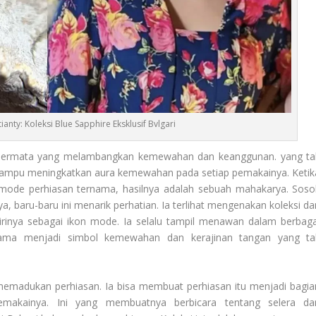
ianty: Koleksi Blue Sapphire Eksklusif Bvlgari
u permata yang melambangkan kemewahan dan keanggunan. yang ta
 mampu meningkatkan aura kemewahan pada setiap pemakainya. Ketik
 mode perhiasan ternama, hasilnya adalah sebuah mahakarya. Soso
, baru-baru ini menarik perhatian. Ia terlihat mengenakan koleksi dar
 dirinya sebagai ikon mode. Ia selalu tampil menawan dalam berbaga
h lama menjadi simbol kemewahan dan kerajinan tangan yang ta
emadukan perhiasan. Ia bisa membuat perhiasan itu menjadi bagia
memakainya. Ini yang membuatnya berbicara tentang selera da