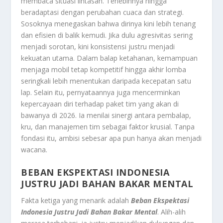
membaca situasi lintasan. Terlebihnya hingga
beradaptasi dengan perubahan cuaca dan strategi.
Sosoknya menegaskan bahwa dirinya kini lebih tenang
dan efisien di balik kemudi. Jika dulu agresivitas sering
menjadi sorotan, kini konsistensi justru menjadi
kekuatan utama. Dalam balap ketahanan, kemampuan
menjaga mobil tetap kompetitif hingga akhir lomba
seringkali lebih menentukan daripada kecepatan satu
lap. Selain itu, pernyataannya juga mencerminkan
kepercayaan diri terhadap paket tim yang akan di
bawanya di 2026. Ia menilai sinergi antara pembalap,
kru, dan manajemen tim sebagai faktor krusial. Tanpa
fondasi itu, ambisi sebesar apa pun hanya akan menjadi
wacana.
BEBAN EKSPEKTASI INDONESIA
JUSTRU JADI BAHAN BAKAR MENTAL
Fakta ketiga yang menarik adalah
Beban Ekspektasi
Indonesia Justru Jadi Bahan Bakar Mental
. Alih-alih