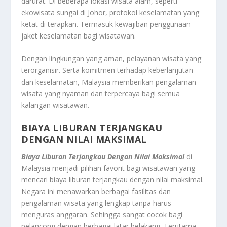
darurat
.
Di beberapa lokasi wisata alam, seperti
ekowisata sungai di Johor, protokol keselamatan yang
ketat di terapkan. Termasuk kewajiban penggunaan
jaket keselamatan bagi wisatawan
.
Dengan lingkungan yang aman, pelayanan wisata yang
terorganisir. Serta komitmen terhadap keberlanjutan
dan keselamatan, Malaysia memberikan pengalaman
wisata yang nyaman dan terpercaya bagi semua
kalangan wisatawan.
BIAYA LIBURAN TERJANGKAU
DENGAN NILAI MAKSIMAL
Biaya Liburan Terjangkau Dengan Nilai Maksimal
di
Malaysia menjadi pilihan favorit bagi wisatawan yang
mencari biaya liburan terjangkau dengan nilai maksimal.
Negara ini menawarkan berbagai fasilitas dan
pengalaman wisata yang lengkap tanpa harus
menguras anggaran. Sehingga sangat cocok bagi
pelancong dengan berbagai latar belakang. Terutama