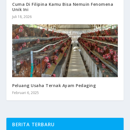
Cuma Di Filipina Kamu Bisa Nemuin Fenomena
Unik Ini
Juli 18, 2026
Peluang Usaha Ternak Ayam Pedaging
Februari 6, 2025
BERITA TERBARU