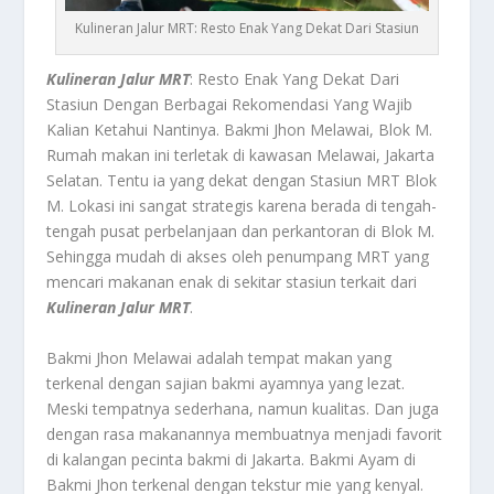
Kulineran Jalur MRT: Resto Enak Yang Dekat Dari Stasiun
Kulineran Jalur MRT
: Resto Enak Yang Dekat Dari
Stasiun Dengan Berbagai Rekomendasi Yang Wajib
Kalian Ketahui Nantinya.
Bakmi Jhon Melawai, Blok M.
Rumah makan ini terletak di kawasan Melawai, Jakarta
Selatan. Tentu ia yang dekat dengan Stasiun MRT Blok
M. Lokasi ini sangat strategis karena berada di tengah-
tengah pusat perbelanjaan dan perkantoran di Blok M.
Sehingga mudah di akses oleh penumpang MRT yang
mencari makanan enak di sekitar stasiun terkait dari
Kulineran Jalur MRT
.
Bakmi Jhon Melawai adalah tempat makan yang
terkenal dengan sajian bakmi ayamnya yang lezat.
Meski tempatnya sederhana, namun kualitas. Dan juga
dengan rasa makanannya membuatnya menjadi favorit
di kalangan pecinta bakmi di Jakarta. Bakmi Ayam di
Bakmi Jhon terkenal dengan tekstur mie yang kenyal.