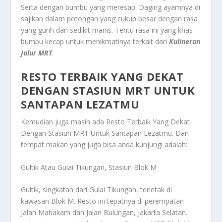
Serta dengan bumbu yang meresap. Daging ayamnya di
sajikan dalam potongan yang cukup besar dengan rasa
yang gurih dan sedikit manis. Tentu rasa ini yang khas
bumbu kecap untuk menikmatinya terkait dari
Kulineran
Jalur MRT
.
RESTO TERBAIK YANG DEKAT
DENGAN STASIUN MRT UNTUK
SANTAPAN LEZATMU
Kemudian juga masih ada
Resto Terbaik Yang Dekat
Dengan Stasiun MRT Untuk Santapan Lezatmu
. Dan
tempat makan yang juga bisa anda kunjungi adalah:
Gultik Atau Gulai Tikungan, Stasiun Blok M
Gultik, singkatan dari Gulai Tikungan, terletak di
kawasan Blok M. Resto ini tepatnya di perempatan
Jalan Mahakam dan Jalan Bulungan, Jakarta Selatan.