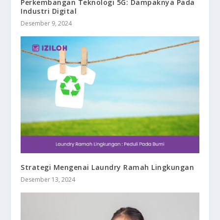
Perkembangan Teknologi 5G: Dampaknya Pada
Industri Digital
Desember 9, 2024
Strategi Mengenai Laundry Ramah Lingkungan
Desember 13, 2024