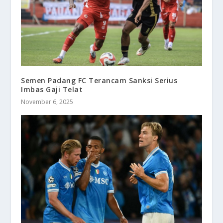
Semen Padang FC Terancam Sanksi Serius
Imbas Gaji Telat
November 6, 2025