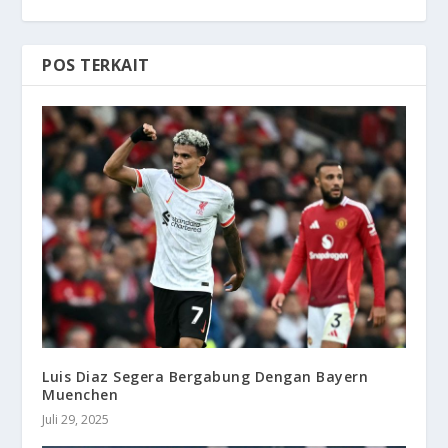
POS TERKAIT
Luis Diaz Segera Bergabung Dengan Bayern
Muenchen
Juli 29, 2025