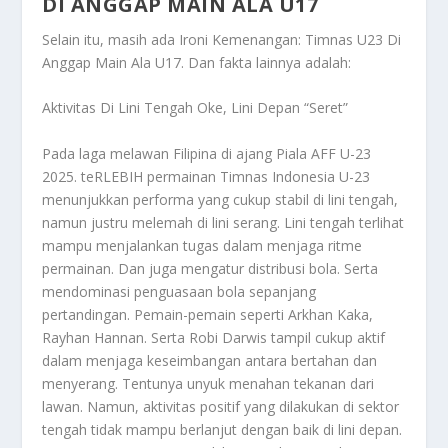
DI ANGGAP MAIN ALA U17
Selain itu, masih ada
Ironi Kemenangan: Timnas U23 Di
Anggap Main Ala U17
. Dan fakta lainnya adalah:
Aktivitas Di Lini Tengah Oke, Lini Depan “Seret”
Pada laga melawan Filipina di ajang Piala AFF U-23
2025. teRLEBIH permainan Timnas Indonesia U-23
menunjukkan performa yang cukup stabil di lini tengah,
namun justru melemah di lini serang. Lini tengah terlihat
mampu menjalankan tugas dalam menjaga ritme
permainan. Dan juga mengatur distribusi bola. Serta
mendominasi penguasaan bola sepanjang
pertandingan. Pemain-pemain seperti Arkhan Kaka,
Rayhan Hannan. Serta Robi Darwis tampil cukup aktif
dalam menjaga keseimbangan antara bertahan dan
menyerang. Tentunya unyuk menahan tekanan dari
lawan. Namun, aktivitas positif yang dilakukan di sektor
tengah tidak mampu berlanjut dengan baik di lini depan.