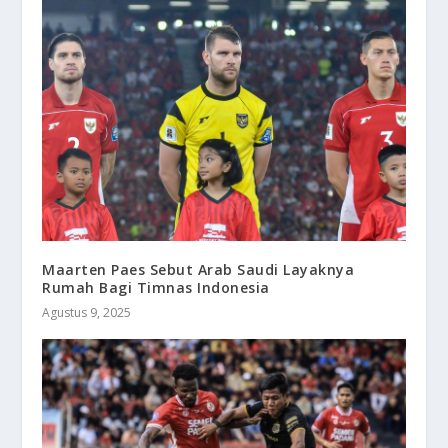
Maarten Paes Sebut Arab Saudi Layaknya
Rumah Bagi Timnas Indonesia
Agustus 9, 2025