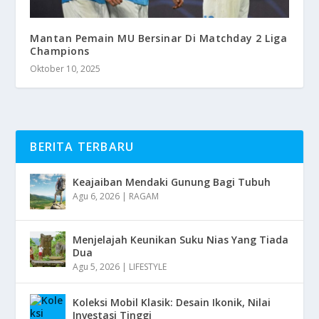
Mantan Pemain MU Bersinar Di Matchday 2 Liga
Champions
Oktober 10, 2025
BERITA TERBARU
Keajaiban Mendaki Gunung Bagi Tubuh
Agu 6, 2026
|
RAGAM
Menjelajah Keunikan Suku Nias Yang Tiada
Dua
Agu 5, 2026
|
LIFESTYLE
Koleksi Mobil Klasik: Desain Ikonik, Nilai
Investasi Tinggi