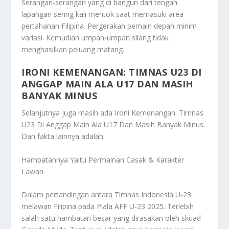
Serangan-serangan yang di bangun dari tengah
lapangan sering kali mentok saat memasuki area
pertahanan Filipina. Pergerakan pemain depan minim
variasi. Kemudian umpan-umpan silang tidak
menghasilkan peluang matang.
IRONI KEMENANGAN: TIMNAS U23 DI
ANGGAP MAIN ALA U17 DAN MASIH
BANYAK MINUS
Selanjutnya juga masih ada
Ironi Kemenangan: Timnas
U23 Di Anggap Main Ala U17 Dan Masih Banyak Minus
.
Dan fakta lainnya adalah:
Hambatannya Yaitu Permainan Casak & Karakter
Lawan
Dalam pertandingan antara Timnas Indonesia U-23
melawan Filipina pada Piala AFF U-23 2025. Terlebih
salah satu hambatan besar yang dirasakan oleh skuad