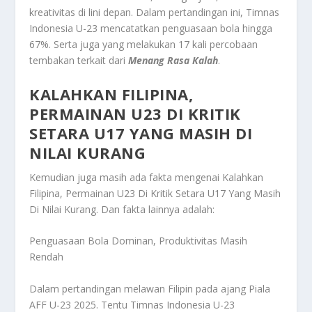
kreativitas di lini depan. Dalam pertandingan ini, Timnas
Indonesia U-23 mencatatkan penguasaan bola hingga
67%. Serta juga yang melakukan 17 kali percobaan
tembakan terkait dari
Menang Rasa Kalah
.
KALAHKAN FILIPINA,
PERMAINAN U23 DI KRITIK
SETARA U17 YANG MASIH DI
NILAI KURANG
Kemudian juga masih ada fakta mengenai
Kalahkan
Filipina, Permainan U23 Di Kritik Setara U17 Yang Masih
Di Nilai Kurang
. Dan fakta lainnya adalah:
Penguasaan Bola Dominan, Produktivitas Masih
Rendah
Dalam pertandingan melawan Filipin pada ajang Piala
AFF U-23 2025. Tentu Timnas Indonesia U-23