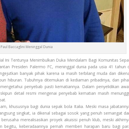
Paul Baccaglini Meninggal Dunia
al Ini Tentunya Menimbulkan Duka Mendalam Bagi Komunitas Sepa
tan Presiden Palermo FC, meninggal dunia pada usia 41 tahun d
engejutkan banyak pihak karena ia masih terbilang muda dan dikena
upun hiburan. Tubuhnya ditemukan di kediaman pribadinya, dan piha
 mengetahui penyebab pasti kematiannya. Dalam penyelidikan awal
eskipun detail resmi mengenai penyebab kematian masih menungg
pat.
am, khususnya bagi dunia sepak bola Italia. Meski masa jabatanny
angsung singkat, ia dikenal sebagai sosok yang penuh semangat da
berusaha merealisasikan proyek akuisisi penuh klub, meski akhirny
pun begitu, keberadaannya pernah memberi harapan baru bagi par