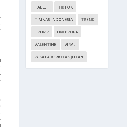
TABLET
TIKTOK
s,
k
TIMNAS INDONESIA
TREND
a
i
TRUMP
UNI EROPA
n
VALENTINE
VIRAL
WISATA BERKELANJUTAN
i
o
i
.
n
r
a
a
k
i