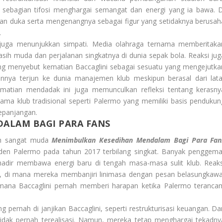
i, sebagian tifosi menghargai semangat dan energi yang ia bawa. D
an duka serta mengenangnya sebagai figur yang setidaknya berusah
.
s juga menunjukkan simpati. Media olahraga ternama memberitaka
ih muda dan perjalanan singkatnya di dunia sepak bola. Reaksi jug
yang menyebut kematian Baccaglini sebagai sesuatu yang mengejutka
nnya terjun ke dunia manajemen klub meskipun berasal dari lata
Kematian mendadak ini juga memunculkan refleksi tentang kerasny
ama klub tradisional seperti Palermo yang memiliki basis pendukun
epanjangan.
ALAM BAGI PARA FANS
ih sangat muda
Menimbulkan Kesedihan Mendalam Bagi Para Fan
den Palermo pada tahun 2017 terbilang singkat. Banyak penggema
adir membawa energi baru di tengah masa-masa sulit klub. Reaks
al, di mana mereka membanjiri linimasa dengan pesan belasungkawa
aimana Baccaglini pernah memberi harapan ketika Palermo teranca
pernah di janjikan Baccaglini, seperti restrukturisasi keuangan. Da
dak pernah terealisasi. Namun, mereka tetap menghargai tekadny