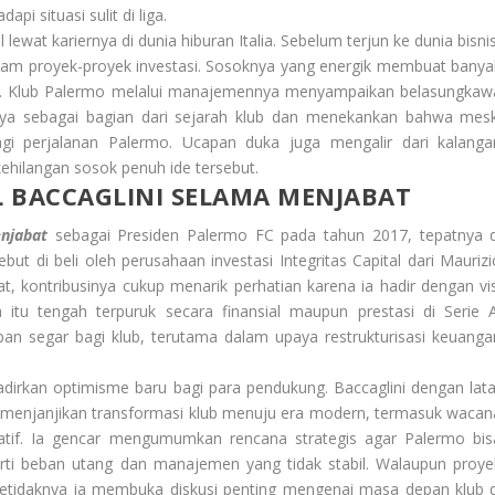
i situasi sulit di liga.
l lewat kariernya di dunia hiburan Italia. Sebelum terjun ke dunia bisni
 dalam proyek-proyek investasi. Sosoknya yang energik membuat banya
ini. Klub Palermo melalui manajemennya menyampaikan belasungkaw
nya sebagai bagian dari sejarah klub dan menekankan bahwa mesk
agi perjalanan Palermo. Ucapan duka juga mengalir dari kalanga
ehilangan sosok penuh ide tersebut.
 BACCAGLINI SELAMA MENJABAT
njabat
sebagai Presiden Palermo FC pada tahun 2017, tepatnya d
ut di beli oleh perusahaan investasi Integritas Capital dari Maurizi
, kontribusinya cukup menarik perhatian karena ia hadir dengan vis
tu tengah terpuruk secara finansial maupun prestasi di Serie A
n segar bagi klub, terutama dalam upaya restrukturisasi keuanga
adirkan optimisme baru bagi para pendukung. Baccaglini dengan lata
 menjanjikan transformasi klub menuju era modern, termasuk wacan
atif. Ia gencar mengumumkan rencana strategis agar Palermo bis
eperti beban utang dan manajemen yang tidak stabil. Walaupun proye
, setidaknya ia membuka diskusi penting mengenai masa depan klub d