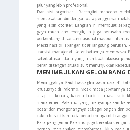
jalur yang lebih profesional.
Dari sisi organisasi, Baccaglini mencoba me
mendekatkan diri dengan para penggemar melalu
yang lebih otoriter. Langkah ini membuat sebag
gaya muda dan energik, ia juga berusaha men
berkembang di kancah nasional maupun internasi
Meski hasil di lapangan tidak langsung berubah, k
transisi manajerial. Keterlibatannya membawa
keterbatasan dana yang membuat akuisisi penu
peran di tengah situasi sulit menunjukkan kepedu
MENIMBULKAN GELOMBANG DU
Meninggalnya Paul Baccaglini pada usia 41 ta
khususnya di Palermo. Meski masa jabatannya s
tetap di kenang karena hadir di masa sulit
manajemen Palermo yang menyampaikan belasun
besar dan mengenangnya sebagai bagian dari se
cukup berarti karena ia berani mengambil tangg
Para penggemar Palermo juga bereaksi dengan 
pernah menjanjikan transformasi klub melalui