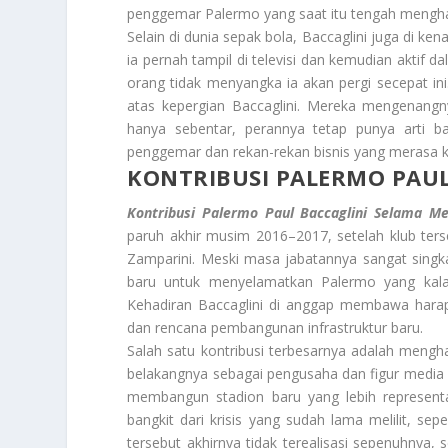
penggemar Palermo yang saat itu tengah menghadap
Selain di dunia sepak bola, Baccaglini juga di kena
ia pernah tampil di televisi dan kemudian aktif
orang tidak menyangka ia akan pergi secepat 
atas kepergian Baccaglini. Mereka mengenang
hanya sebentar, perannya tetap punya arti b
penggemar dan rekan-rekan bisnis yang merasa k
KONTRIBUSI PALERMO PAUL
Kontribusi Palermo Paul Baccaglini Selama Me
paruh akhir musim 2016–2017, setelah klub terseb
Zamparini. Meski masa jabatannya sangat singkat
baru untuk menyelamatkan Palermo yang kala i
Kehadiran Baccaglini di anggap membawa harapa
dan rencana pembangunan infrastruktur baru.
Salah satu kontribusi terbesarnya adalah mengh
belakangnya sebagai pengusaha dan figur media
membangun stadion baru yang lebih represent
bangkit dari krisis yang sudah lama melilit, s
tersebut akhirnya tidak terealisasi sepenuhnya