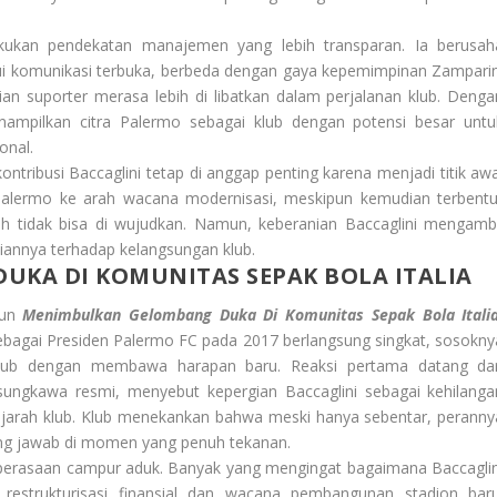
lakukan pendekatan manajemen yang lebih transparan. Ia berusah
i komunikasi terbuka, berbeda dengan gaya kepemimpinan Zamparin
ian suporter merasa lebih di libatkan dalam perjalanan klub. Denga
ampilkan citra Palermo sebagai klub dengan potensi besar untu
onal.
ontribusi Baccaglini tetap di anggap penting karena menjadi titik awa
 Palermo ke arah wacana modernisasi, meskipun kemudian terbentu
h tidak bisa di wujudkan. Namun, keberanian Baccaglini mengambi
liannya terhadap kelangsungan klub.
KA DI KOMUNITAS SEPAK BOLA ITALIA
hun
Menimbulkan Gelombang Duka Di Komunitas Sepak Bola Itali
ebagai Presiden Palermo FC pada 2017 berlangsung singkat, sosokny
 klub dengan membawa harapan baru. Reaksi pertama datang dar
gkawa resmi, menyebut kepergian Baccaglini sebagai kehilanga
jarah klub. Klub menekankan bahwa meski hanya sebentar, peranny
ung jawab di momen yang penuh tekanan.
perasaan campur aduk. Banyak yang mengingat bagaimana Baccaglin
 restrukturisasi finansial dan wacana pembangunan stadion baru