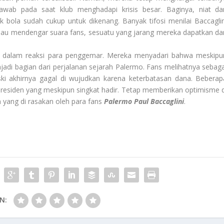
awab pada saat klub menghadapi krisis besar. Baginya, niat da
 bola sudah cukup untuk dikenang. Banyak tifosi menilai Baccaglin
 mau mendengar suara fans, sesuatu yang jarang mereka dapatkan dar
ksi dalam reaksi para penggemar. Mereka menyadari bahwa meskipu
enjadi bagian dari perjalanan sejarah Palermo. Fans melihatnya sebaga
i akhirnya gagal di wujudkan karena keterbatasan dana. Beberap
residen yang meskipun singkat hadir. Tetap memberikan optimisme d
n yang di rasakan oleh para fans
Palermo Paul Baccaglini
.
N: