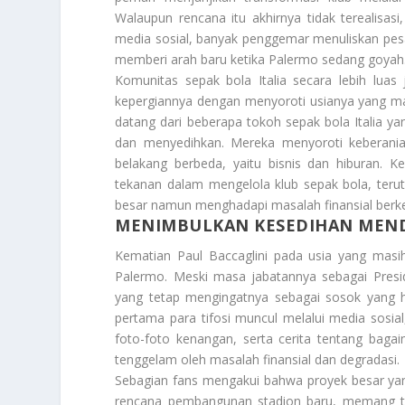
Walaupun rencana itu akhirnya tidak terealisas
media sosial, banyak penggemar menuliskan pes
memberi arah baru ketika Palermo sedang goyah
Komunitas sepak bola Italia secara lebih lua
kepergiannya dengan menyoroti usianya yang mas
datang dari beberapa tokoh sepak bola Italia 
dan menyedihkan. Mereka menyoroti keberania
belakang berbeda, yaitu bisnis dan hiburan. 
tekanan dalam mengelola klub sepak bola, terut
besar namun menghadapi masalah finansial berk
MENIMBULKAN KESEDIHAN MEND
Kematian Paul Baccaglini pada usia yang mas
Palermo. Meski masa jabatannya sebagai Presi
yang tetap mengingatnya sebagai sosok yang h
pertama para tifosi muncul melalui media sosi
foto-foto kenangan, serta cerita tentang bag
tenggelam oleh masalah finansial dan degradasi.
Sebagian fans mengakui bahwa proyek besar yang 
rencana pembangunan stadion baru, memang ti