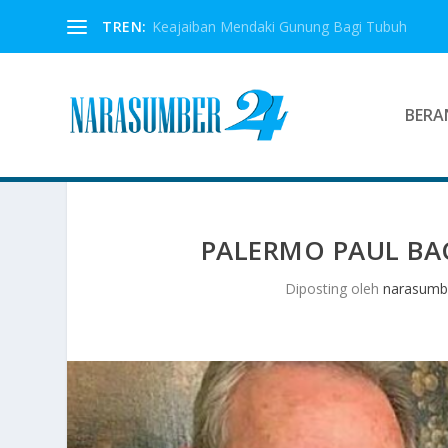
TREN:
Keajaiban Mendaki Gunung Bagi Tubuh
BERA
PALERMO PAUL BA
Diposting oleh
narasumb