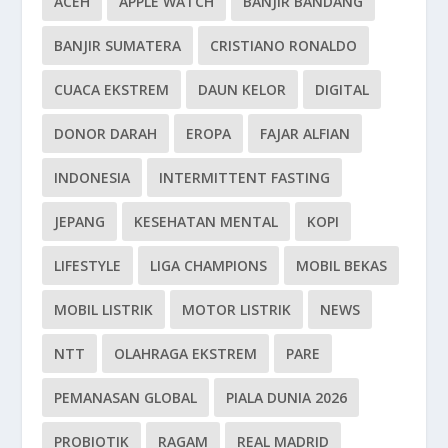
ACEH
APPLE WATCH
BANJIR BANDANG
BANJIR SUMATERA
CRISTIANO RONALDO
CUACA EKSTREM
DAUN KELOR
DIGITAL
DONOR DARAH
EROPA
FAJAR ALFIAN
INDONESIA
INTERMITTENT FASTING
JEPANG
KESEHATAN MENTAL
KOPI
LIFESTYLE
LIGA CHAMPIONS
MOBIL BEKAS
MOBIL LISTRIK
MOTOR LISTRIK
NEWS
NTT
OLAHRAGA EKSTREM
PARE
PEMANASAN GLOBAL
PIALA DUNIA 2026
PROBIOTIK
RAGAM
REAL MADRID