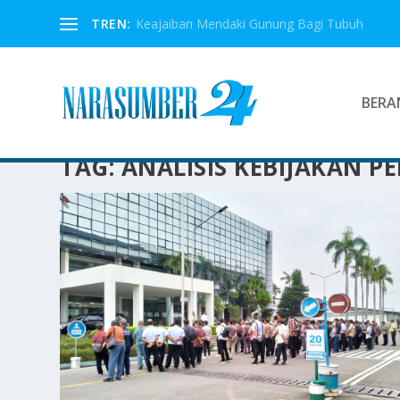
TREN:
Keajaiban Mendaki Gunung Bagi Tubuh
BERA
TAG:
ANALISIS KEBIJAKAN P