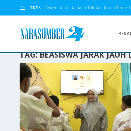
TREN:
Misteri Kutub: Kenapa Tak Ada Kutub Timur &
BERA
TAG:
BEASISWA JARAK JAUH