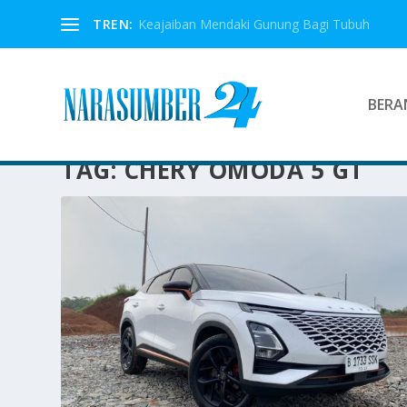
TREN:
Keajaiban Mendaki Gunung Bagi Tubuh
BERA
TAG:
CHERY OMODA 5 GT