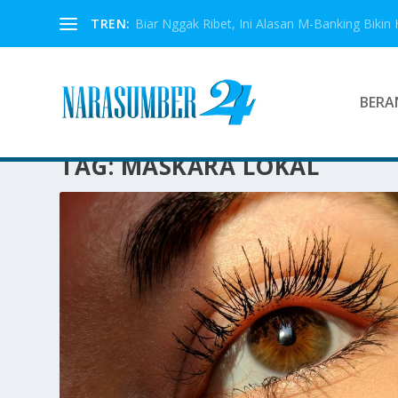
TREN:
Biar Nggak Ribet, Ini Alasan M-Banking Bikin 
BERA
TAG:
MASKARA LOKAL