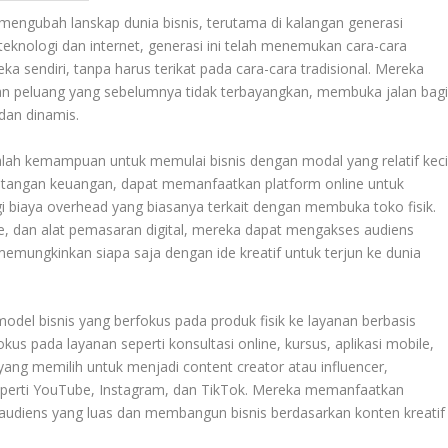
engubah lanskap dunia bisnis, terutama di kalangan generasi
eknologi dan internet, generasi ini telah menemukan cara-cara
a sendiri, tanpa harus terikat pada cara-cara tradisional. Mereka
an peluang yang sebelumnya tidak terbayangkan, membuka jalan bag
 dan dinamis.
alah kemampuan untuk memulai bisnis dengan modal yang relatif kecil
tantangan keuangan, dapat memanfaatkan platform online untuk
 biaya overhead yang biasanya terkait dengan membuka toko fisik.
, dan alat pemasaran digital, mereka dapat mengakses audiens
 memungkinkan siapa saja dengan ide kreatif untuk terjun ke dunia
odel bisnis yang berfokus pada produk fisik ke layanan berbasis
okus pada layanan seperti konsultasi online, kursus, aplikasi mobile,
 yang memilih untuk menjadi content creator atau influencer,
perti YouTube, Instagram, dan TikTok. Mereka memanfaatkan
diens yang luas dan membangun bisnis berdasarkan konten kreatif