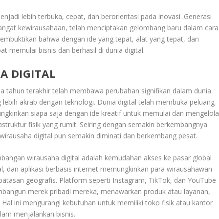
njadi lebih terbuka, cepat, dan berorientasi pada inovasi. Generasi
emangat kewirausahaan, telah menciptakan gelombang baru dalam cara
 membuktikan bahwa dengan ide yang tepat, alat yang tepat, dan
t memulai bisnis dan berhasil di dunia digital.
 DIGITAL
 tahun terakhir telah membawa perubahan signifikan dalam dunia
ng lebih akrab dengan teknologi. Dunia digital telah membuka peluang
gkinkan siapa saja dengan ide kreatif untuk memulai dan mengelol
rastruktur fisik yang rumit. Seiring dengan semakin berkembangnya
l, wirausaha digital pun semakin diminati dan berkembang pesat.
bangan wirausaha digital adalah kemudahan akses ke pasar global
al, dan aplikasi berbasis internet memungkinkan para wirausahawan
batasan geografis. Platform seperti Instagram, TikTok, dan YouTube
mbangun merek pribadi mereka, menawarkan produk atau layanan,
 Hal ini mengurangi kebutuhan untuk memiliki toko fisik atau kantor
alam menjalankan bisnis.