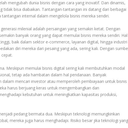
elah mengubah dunia bisnis dengan cara yang inovatif. Dan dinamis,
tidak bisa diabaikan. Tantangan-tantangan ini datang dari berbagai
 tantangan internal dalam mengelola bisnis mereka sendiri.
h generasi milenial adalah persaingan yang semakin ketat. Dengan
 semakin banyak orang yang dapat memulai bisnis mereka sendiri. Hal
inggi, baik dalam sektor e-commerce, layanan digital, hingga industri
bedakan diri mereka dari pesaing yang ada, sering kali. Dengan sumbe
 cepat.
a. Meskipun memulai bisnis digital sering kali membutuhkan modal
disional, tetap ada hambatan dalam hal pendanaan. Banyak
n dalam mencari investor atau memperoleh pembiayaan untuk bisnis
eka harus berjuang keras untuk mengembangkan dan
nghadapi kebutuhan untuk meningkatkan kapasitas produksi,
t menjadi pedang bermata dua. Meskipun teknologi memungkinkan
bal, mereka juga harus menghadapi. Risiko besar jika teknologi yan