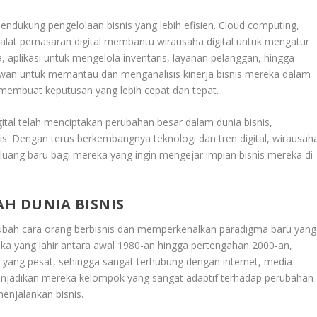
mendukung pengelolaan bisnis yang lebih efisien. Cloud computing,
 alat pemasaran digital membantu wirausaha digital untuk mengatur
, aplikasi untuk mengelola inventaris, layanan pelanggan, hingga
an untuk memantau dan menganalisis kinerja bisnis mereka dalam
embuat keputusan yang lebih cepat dan tepat.
tal telah menciptakan perubahan besar dalam dunia bisnis,
mis. Dengan terus berkembangnya teknologi dan tren digital, wirausah
eluang baru bagi mereka yang ingin mengejar impian bisnis mereka di
H DUNIA BISNIS
bah cara orang berbisnis dan memperkenalkan paradigma baru yang
reka yang lahir antara awal 1980-an hingga pertengahan 2000-an,
 yang pesat, sehingga sangat terhubung dengan internet, media
i menjadikan mereka kelompok yang sangat adaptif terhadap perubahan
menjalankan bisnis.