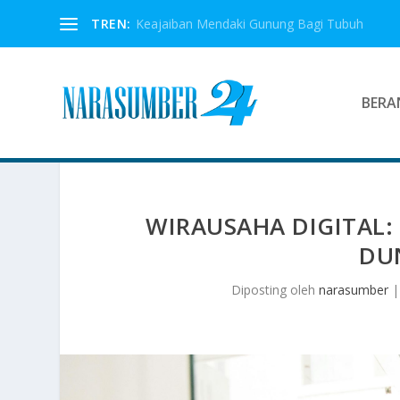
TREN:
Keajaiban Mendaki Gunung Bagi Tubuh
BERA
WIRAUSAHA DIGITAL:
DUN
Diposting oleh
narasumber