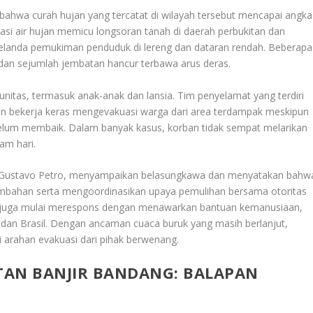
ahwa curah hujan yang tercatat di wilayah tersebut mencapai angka
i air hujan memicu longsoran tanah di daerah perbukitan dan
elanda pemukiman penduduk di lereng dan dataran rendah. Beberapa
, dan sejumlah jembatan hancur terbawa arus deras.
unitas, termasuk anak-anak dan lansia. Tim penyelamat yang terdiri
an bekerja keras mengevakuasi warga dari area terdampak meskipun
 belum membaik. Dalam banyak kasus, korban tidak sempat melarikan
lam hari.
, Gustavo Petro, menyampaikan belasungkawa dan menyatakan bahw
mbahan serta mengoordinasikan upaya pemulihan bersama otoritas
nal juga mulai merespons dengan menawarkan bantuan kemanusiaan,
 dan Brasil. Dengan ancaman cuaca buruk yang masih berlanjut,
 arahan evakuasi dari pihak berwenang.
TAN BANJIR BANDANG: BALAPAN