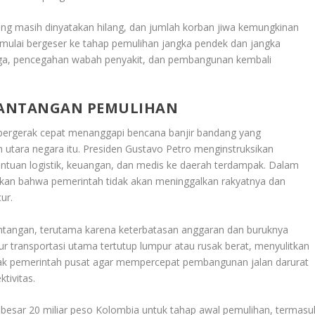
g masih dinyatakan hilang, dan jumlah korban jiwa kemungkinan
 mulai bergeser ke tahap pemulihan jangka pendek dan jangka
arga, pencegahan wabah penyakit, dan pembangunan kembali
TANTANGAN PEMULIHAN
ergerak cepat menanggapi bencana banjir bandang yang
 utara negara itu. Presiden Gustavo Petro menginstruksikan
antuan logistik, keuangan, dan medis ke daerah terdampak. Dalam
kan bahwa pemerintah tidak akan meninggalkan rakyatnya dan
ur.
tangan, terutama karena keterbatasan anggaran dan buruknya
lur transportasi utama tertutup lumpur atau rusak berat, menyulitkan
ak pemerintah pusat agar mempercepat pembangunan jalan darurat
tivitas.
besar 20 miliar peso Kolombia untuk tahap awal pemulihan, termasu