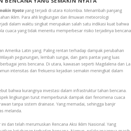
N BENCANA YANG SEMAKIN NYATA
makin Nyata
yang terjadi di utara Kolombia. Menambah panjang
bahan iklim. Para ahli lingkungan dan ilmuwan meteorologi
jadi dalam waktu singkat merupakan salah satu indikasi kuat bahwa
Pola cuaca yang tidak menentu memperbesar risiko terjadinya bencan
n Amerika Latin yang. Paling rentan terhadap dampak perubahan
 Wilayah pegunungan, lembah sungai, dan garis pantai yang luas
berbagai jenis bencana. Di utara, kawasan seperti Magdalena dan La
amun intensitas dan frekuensi kejadian semakin meningkat dalam
ebut bahwa kurangnya investasi dalam infrastruktur tahan bencana.
spek lingkungan turut memperburuk dampak dari fenomena cuaca
awan tanpa sistem drainase. Yang memadai, sehingga banjir
ras melanda.
ini dan telah merumuskan Rencana Aksi Iklim Nasional. Yang
gkatkan ketahanan terhadap bencana. Namun, pelaksanaannya masih