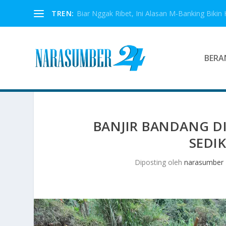
TREN:
Biar Nggak Ribet, Ini Alasan M-Banking Bikin 
BERA
BANJIR BANDANG D
SEDI
Diposting oleh
narasumber