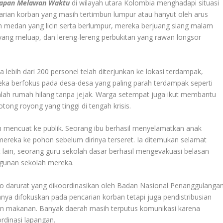
alapan Melawan Waktu
di wilayah utara Kolombia menghadapi situasi
ian korban yang masih tertimbun lumpur atau hanyut oleh arus
n medan yang licin serta berlumpur, mereka berjuang siang malam
yang meluap, dan lereng-lereng perbukitan yang rawan longsor
lebih dari 200 personel telah diterjunkan ke lokasi terdampak,
ereka berfokus pada desa-desa yang paling parah terdampak seperti
mlah rumah hilang tanpa jejak. Warga setempat juga ikut membantu
ng royong yang tinggi di tengah krisis.
mencuat ke publik. Seorang ibu berhasil menyelamatkan anak
ereka ke pohon sebelum dirinya terseret. Ia ditemukan selamat
 lain, seorang guru sekolah dasar berhasil mengevakuasi belasan
gunan sekolah mereka.
 darurat yang dikoordinasikan oleh Badan Nasional Penanggulanga
anya difokuskan pada pencarian korban tetapi juga pendistribusian
, dan makanan. Banyak daerah masih terputus komunikasi karena
ordinasi lapangan.