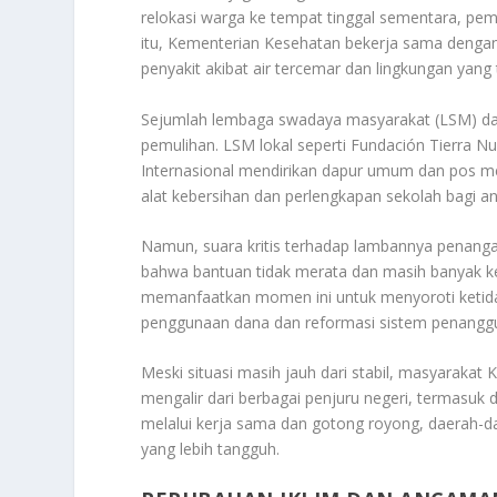
relokasi warga ke tempat tinggal sementara, pemb
itu, Kementerian Kesehatan bekerja sama denga
penyakit akibat air tercemar dan lingkungan yang t
Sejumlah lembaga swadaya masyarakat (LSM) dan 
pemulihan. LSM lokal seperti Fundación Tierra N
Internasional mendirikan dapur umum dan pos me
alat kebersihan dan perlengkapan sekolah bagi 
Namun, suara kritis terhadap lambannya penang
bahwa bantuan tidak merata dan masih banyak ke
memanfaatkan momen ini untuk menyoroti ketid
penggunaan dana dan reformasi sistem penanggu
Meski situasi masih jauh dari stabil, masyarakat
mengalir dari berbagai penjuru negeri, termasuk 
melalui kerja sama dan gotong royong, daerah-
yang lebih tangguh.