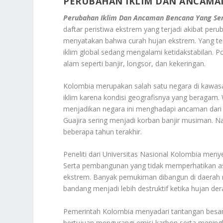
PERUBAHAN IKLIM DAN ANCAMA
Perubahan Iklim Dan Ancaman Bencana Yang Se
daftar peristiwa ekstrem yang terjadi akibat peru
menyatakan bahwa curah hujan ekstrem. Yang ter
iklim global sedang mengalami ketidakstabilan. 
alam seperti banjir, longsor, dan kekeringan.
Kolombia merupakan salah satu negara di kawasa
iklim karena kondisi geografisnya yang beragam.
menjadikan negara ini menghadapi ancaman dari 
Guajira sering menjadi korban banjir musiman. N
beberapa tahun terakhir.
Peneliti dari Universitas Nasional Kolombia meny
Serta pembangunan yang tidak memperhatikan a
ekstrem. Banyak pemukiman dibangun di daerah r
bandang menjadi lebih destruktif ketika hujan de
Pemerintah Kolombia menyadari tantangan besar 
bertujuan mengurangi emisi karbon serta menin