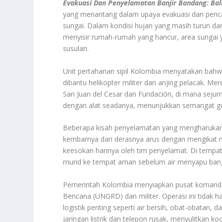
Evakuasi Dan Penyelamatan Banjir Bandang: B
yang menantang dalam upaya evakuasi dan pencar
sungai. Dalam kondisi hujan yang masih turun da
menyisir rumah-rumah yang hancur, area sungai 
susulan.
Unit pertahanan sipil Kolombia menyatakan bahwa 
dibantu helikopter militer dan anjing pelacak. M
San Juan del Cesar dan Fundación, di mana seju
dengan alat seadanya, menunjukkan semangat goto
Beberapa kisah penyelamatan yang mengharukan 
kembarnya dari derasnya arus dengan mengikat m
keesokan harinya oleh tim penyelamat. Di tempat
murid ke tempat aman sebelum air menyapu ban
Pemerintah Kolombia menyiapkan pusat komando
Bencana (UNGRD) dan militer. Operasi ini tidak h
logistik penting seperti air bersih, obat-obatan
jaringan listrik dan telepon rusak, menyulitkan ko