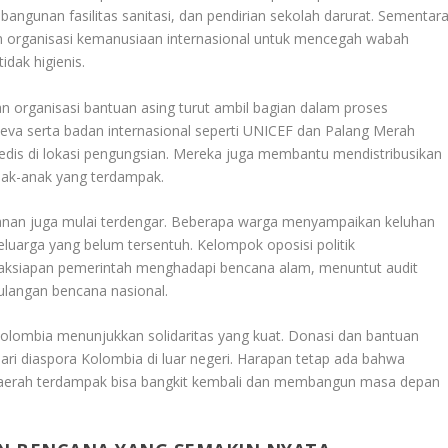
angunan fasilitas sanitasi, dan pendirian sekolah darurat. Sementar
n organisasi kemanusiaan internasional untuk mencegah wabah
idak higienis.
organisasi bantuan asing turut ambil bagian dalam proses
ueva serta badan internasional seperti UNICEF dan Palang Merah
dis di lokasi pengungsian. Mereka juga membantu mendistribusikan
anak-anak yang terdampak.
anan juga mulai terdengar. Beberapa warga menyampaikan keluhan
luarga yang belum tersentuh. Kelompok oposisi politik
aksiapan pemerintah menghadapi bencana alam, menuntut audit
langan bencana nasional.
 Kolombia menunjukkan solidaritas yang kuat. Donasi dan bantuan
dari diaspora Kolombia di luar negeri. Harapan tetap ada bahwa
daerah terdampak bisa bangkit kembali dan membangun masa depan