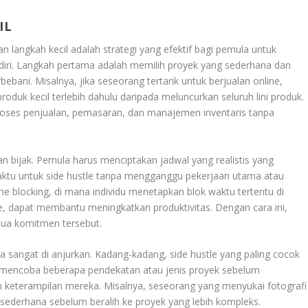
IL
n langkah kecil adalah strategi yang efektif bagi pemula untuk
iri. Langkah pertama adalah memilih proyek yang sederhana dan
rbebani. Misalnya, jika seseorang tertarik untuk berjualan online,
duk kecil terlebih dahulu daripada meluncurkan seluruh lini produk.
roses penjualan, pemasaran, dan manajemen inventaris tanpa
n bijak. Pemula harus menciptakan jadwal yang realistis yang
tu untuk side hustle tanpa mengganggu pekerjaan utama atau
me blocking, di mana individu menetapkan blok waktu tertentu di
le, dapat membantu meningkatkan produktivitas. Dengan cara ini,
ua komitmen tersebut.
ga sangat di anjurkan. Kadang-kadang, side hustle yang paling cocok
ya mencoba beberapa pendekatan atau jenis proyek sebelum
keterampilan mereka. Misalnya, seseorang yang menyukai fotografi
ederhana sebelum beralih ke proyek yang lebih kompleks.