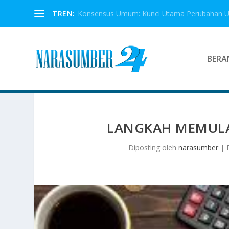
TREN:
Konsensus Umum: Kunci Utama Perubahan 
BERA
LANGKAH MEMULAI
Diposting oleh
narasumber
|