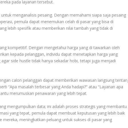
mereka pada layanan tersebut.
idu untuk menganalisis pesaing. Dengan memahami siapa saja pesaing
erasi, pemula dapat menemukan celah di pasar yang bisa di
ng lebih spesifik atau memberikan nilai tambah yang tidak di
ng kompetitif. Dengan mengetahui harga yang di tawarkan oleh
berikan kepada pelanggan, individu dapat menetapkan harga yang
gar side hustle tidak hanya sekadar hobi, tetapi juga menjadi
dengan calon pelanggan dapat memberikan wawasan langsung tentan
perti “Apa masalah terbesar yang Anda hadapi?” atau “Layanan apa
bantu merumuskan penawaran yang lebih tepat.
ntang mengumpulkan data; ini adalah proses strategis yang membantu
masi yang tepat, pemula dapat membuat keputusan yang lebih baik
e mereka, meningkatkan peluang untuk sukses di pasar yang