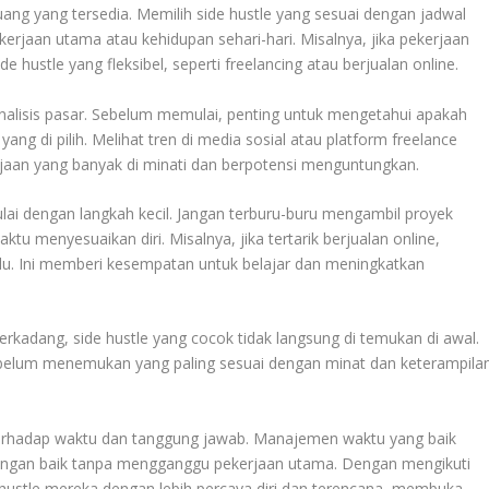
ang yang tersedia. Memilih side hustle yang sesuai dengan jadwal
erjaan utama atau kehidupan sehari-hari. Misalnya, jika pekerjaan
 hustle yang fleksibel, seperti freelancing atau berjualan online.
nalisis pasar. Sebelum memulai, penting untuk mengetahui apakah
ng di pilih. Melihat tren di media sosial atau platform freelance
jaan yang banyak di minati dan berpotensi menguntungkan.
ai dengan langkah kecil. Jangan terburu-buru mengambil proyek
aktu menyesuaikan diri. Misalnya, jika tertarik berjualan online,
hulu. Ini memberi kesempatan untuk belajar dan meningkatkan
erkadang, side hustle yang cocok tidak langsung di temukan di awal.
belum menemukan yang paling sesuai dengan minat dan keterampila
erhadap waktu dan tanggung jawab. Manajemen waktu yang baik
n dengan baik tanpa mengganggu pekerjaan utama. Dengan mengikuti
 hustle mereka dengan lebih percaya diri dan terencana, membuka