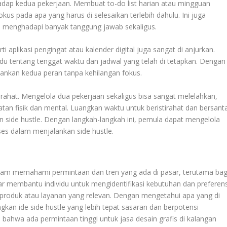
adap kedua pekerjaan. Membuat to-do list harian atau mingguan
us pada apa yang harus di selesaikan terlebih dahulu. Ini juga
menghadapi banyak tanggung jawab sekaligus.
plikasi pengingat atau kalender digital juga sangat di anjurkan.
idu tentang tenggat waktu dan jadwal yang telah di tetapkan. Dengan
alankan kedua peran tanpa kehilangan fokus.
tirahat. Mengelola dua pekerjaan sekaligus bisa sangat melelahkan,
an fisik dan mental. Luangkan waktu untuk beristirahat dan bersanta
n side hustle. Dengan langkah-langkah ini, pemula dapat mengelola
ses dalam menjalankan side hustle.
alam memahami permintaan dan tren yang ada di pasar, terutama bag
ar membantu individu untuk mengidentifikasi kebutuhan dan preferens
oduk atau layanan yang relevan. Dengan mengetahui apa yang di
n ide side hustle yang lebih tepat sasaran dan berpotensi
bahwa ada permintaan tinggi untuk jasa desain grafis di kalangan