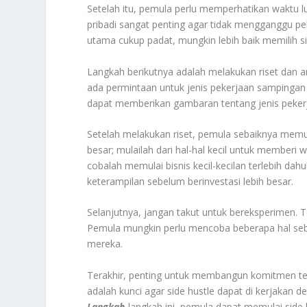
Setelah itu, pemula perlu memperhatikan waktu lu
pribadi sangat penting agar tidak mengganggu pek
utama cukup padat, mungkin lebih baik memilih side
Langkah berikutnya adalah melakukan riset dan a
ada permintaan untuk jenis pekerjaan sampingan ya
dapat memberikan gambaran tentang jenis peker
Setelah melakukan riset, pemula sebaiknya memul
besar; mulailah dari hal-hal kecil untuk memberi w
cobalah memulai bisnis kecil-kecilan terlebih da
keterampilan sebelum berinvestasi lebih besar.
Selanjutnya, jangan takut untuk bereksperimen. T
Pemula mungkin perlu mencoba beberapa hal se
mereka.
Terakhir, penting untuk membangun komitmen t
adalah kunci agar side hustle dapat di kerjaka
Langkah
-langkah ini, pemula dapat memulai side