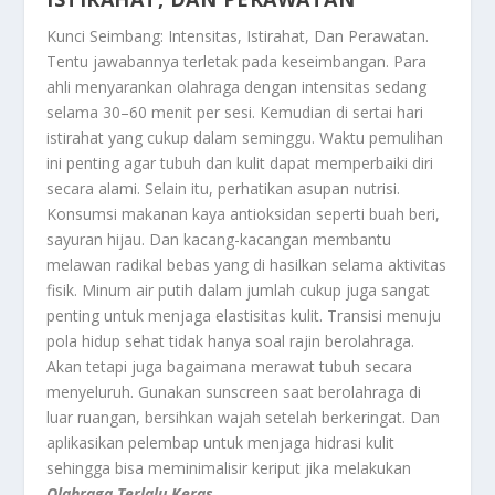
Kunci Seimbang: Intensitas, Istirahat, Dan Perawatan
.
Tentu jawabannya terletak pada keseimbangan. Para
ahli menyarankan olahraga dengan intensitas sedang
selama 30–60 menit per sesi. Kemudian di sertai hari
istirahat yang cukup dalam seminggu. Waktu pemulihan
ini penting agar tubuh dan kulit dapat memperbaiki diri
secara alami. Selain itu, perhatikan asupan nutrisi.
Konsumsi makanan kaya antioksidan seperti buah beri,
sayuran hijau. Dan kacang-kacangan membantu
melawan radikal bebas yang di hasilkan selama aktivitas
fisik. Minum air putih dalam jumlah cukup juga sangat
penting untuk menjaga elastisitas kulit. Transisi menuju
pola hidup sehat tidak hanya soal rajin berolahraga.
Akan tetapi juga bagaimana merawat tubuh secara
menyeluruh. Gunakan sunscreen saat berolahraga di
luar ruangan, bersihkan wajah setelah berkeringat. Dan
aplikasikan pelembap untuk menjaga hidrasi kulit
sehingga bisa meminimalisir keriput jika melakukan
Olahraga Terlalu Keras
.