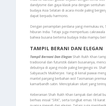
dandyisme dan gaya klasik pria dengan sentuhan
budaya Asia Selatan di acara mode paling bergen
dapat berpadu harmonis.
Dengan penampilan perdana yang memukau ini, SR
hiburan India. Tetapi juga memperluas cakrawala
bahwa busana bertema budaya India mampu bersai
TAMPIL BERANI DAN ELEGAN
Tampil Bernani Dan Elegan
Shah Rukh Khan tampi
tradisional dan futuristik dalam busananya, menc
debutnya di ajang mode paling bergengsi ini. S
Sabyasachi Mukherjee. Yang di kenal piawai men
mantel panjang berbahan wol Tasmanian premium
kamarbandh satin. Menciptakan siluet yang terins
Keberanian Shah Rukh Khan tampak dari detail bus
berhias inisial “SRK”, serta tongkat emas 18 kara
nuansa mewah dan elegan. Tetapi juga memberika