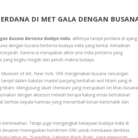
PERDANA DI MET GALA DENGAN BUSAN
ngan Busana Bertema Budaya India
, akhirnya tampil perdana di ajang
unia dengan busana bertema budaya India yang kental. Kehadiran
rsejarah. Karena ia merupakan aktor pria India pertama yang
ya yang begitu megah dan penuh makna budaya.
tan Museum of Art, New York. SRK mengenakan busana rancangan
a tampil dalam balutan mantel panjang berbahan wol hitam yang di
 hitam. Mengusung siluet sherwani yang merupakan ciri khas busan
mpurnakan dengan aksesori mewah berupa kalung emas bertuliskan
gkat berhias kepala harimau yang menambah kesan karismatik dan
 kemewahan. Tetapi juga mengangkat kekayaan budaya India di
gai desainer menegaskan komitmen SRK untuk membawa identitas
ala tahun ini, “Superfine: Tailoring Black Style”. Yang menyoroti