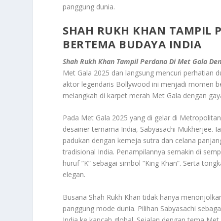
panggung dunia.
SHAH RUKH KHAN TAMPIL 
BERTEMA BUDAYA INDIA
Shah Rukh Khan Tampil Perdana Di Met Gala De
Met Gala 2025 dan langsung mencuri perhatian d
aktor legendaris Bollywood ini menjadi momen be
melangkah di karpet merah Met Gala dengan ga
Pada Met Gala 2025 yang di gelar di Metropoli
desainer ternama India, Sabyasachi Mukherjee. I
padukan dengan kemeja sutra dan celana panjang
tradisional India. Penampilannya semakin di se
huruf “K” sebagai simbol “King Khan”. Serta ton
elegan
.
Busana Shah Rukh Khan tidak hanya menonjolkan
panggung mode dunia. Pilihan Sabyasachi seba
India ke kancah global. Sejalan dengan tema Met G