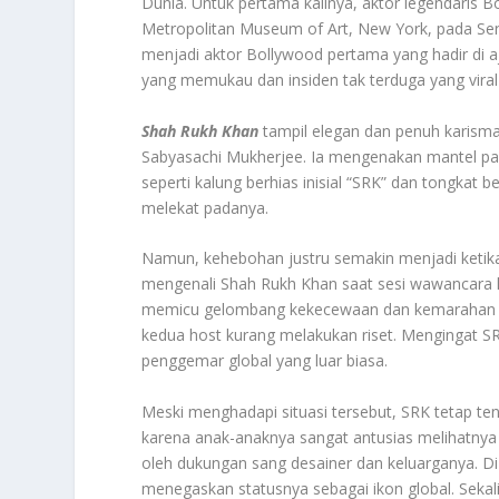
Dunia. Untuk pertama kalinya, aktor legendaris B
Metropolitan Museum of Art, New York, pada Sen
menjadi aktor Bollywood pertama yang hadir di a
yang memukau dan insiden tak terduga yang viral 
Shah Rukh Khan
tampil elegan dan penuh karism
Sabyasachi Mukherjee. Ia mengenakan mantel panj
seperti kalung berhias inisial “SRK” dan tongkat
melekat padanya
.
Namun, kehebohan justru semakin menjadi ketik
mengenali Shah Rukh Khan saat sesi wawancara l
memicu gelombang kekecewaan dan kemarahan d
kedua host kurang melakukan riset. Mengingat SRK
penggemar global yang luar biasa
.
Meski menghadapi situasi tersebut, SRK tetap t
karena anak-anaknya sangat antusias melihatnya t
oleh dukungan sang desainer dan keluarganya
.
Di
menegaskan statusnya sebagai ikon global. Sekali