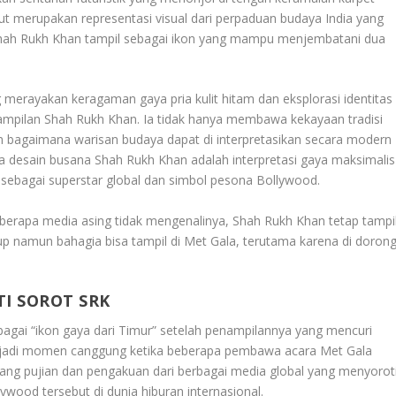
ut merupakan representasi visual dari perpaduan budaya India yang
Shah Rukh Khan tampil sebagai ikon yang mampu menjembatani dua
g merayakan keragaman gaya pria kulit hitam dan eksplorasi identitas
mpilan Shah Rukh Khan. Ia tidak hanya membawa kekayaan tradisi
n bagaimana warisan budaya dapat di interpretasikan secara modern
a desain busana Shah Rukh Khan adalah interpretasi gaya maksimalis
sebagai superstar global dan simbol pesona Bollywood
.
erapa media asing tidak mengenalinya, Shah Rukh Khan tetap tampi
up namun bahagia bisa tampil di Met Gala, terutama karena di doron
I SOROT SRK
agai “ikon gaya dari Timur” setelah penampilannya yang mencuri
erjadi momen canggung ketika beberapa pembawa acara Met Gala
bang pujian dan pengakuan dari berbagai media global yang menyorot
ywood tersebut di dunia hiburan internasional
.