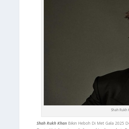
Shah Rukh 
Shah Rukh Khan
Bikin Heboh Di Met Gala 2025 