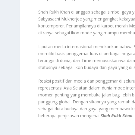
Shah Rukh Khan di anggap sebagai simbol gaya 
Sabyasachi Mukherjee yang mengangkat kekayaa
kontemporer. Penampilannya di karpet merah Met 
citranya sebagai ikon mode yang mampu membaw
Liputan media internasional menekankan bahwa SR
memiliki basis penggemar luas di berbagai nega
tertinggi di dunia, dan Time memasukkannya dal
statusnya sebagai ikon budaya dan gaya yang di a
Reaksi positif dari media dan penggemar di sel
representasi Asia Selatan dalam dunia mode inte
momen penting yang membuka jalan bagi lebih b
panggung global
.
Dengan sikapnya yang ramah da
sebagai duta budaya dan gaya yang membawa keba
beberapa penjelasan mengenai
Shah Rukh Khan
.