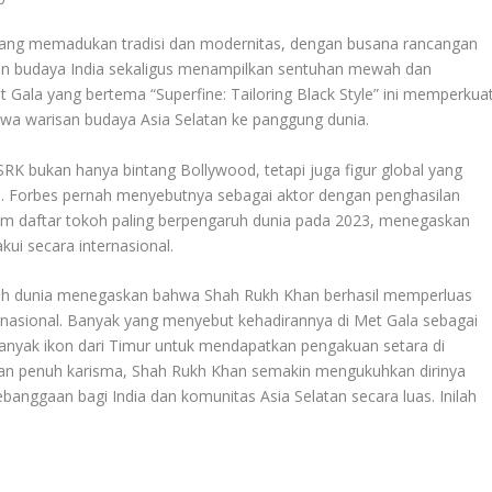
yang memadukan tradisi dan modernitas, dengan busana rancangan
n budaya India sekaligus menampilkan sentuhan mewah dan
Gala yang bertema “Superfine: Tailoring Black Style” ini memperkua
a warisan budaya Asia Selatan ke panggung dunia
.
K bukan hanya bintang Bollywood, tetapi juga figur global yang
ra. Forbes pernah menyebutnya sebagai aktor dengan penghasilan
am daftar tokoh paling berpengaruh dunia pada 2023, menegaskan
kui secara internasional
.
uruh dunia menegaskan bahwa Shah Rukh Khan berhasil memperluas
rnasional. Banyak yang menyebut kehadirannya di Met Gala sebagai
anyak ikon dari Timur untuk mendapatkan pengakuan setara di
n penuh karisma, Shah Rukh Khan semakin mengukuhkan dirinya
nggaan bagi India dan komunitas Asia Selatan secara luas. Inilah