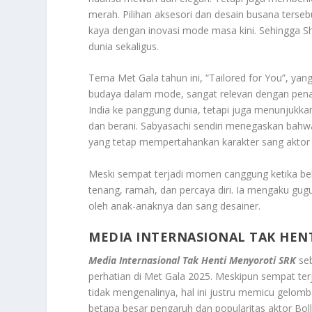
merah. Pilihan aksesori dan desain busana terseb
kaya dengan inovasi mode masa kini. Sehingga 
dunia sekaligus
.
Tema Met Gala tahun ini, “Tailored for You”, yan
budaya dalam mode, sangat relevan dengan pena
India ke panggung dunia, tetapi juga menunjukka
dan berani. Sabyasachi sendiri menegaskan bahw
yang tetap mempertahankan karakter sang aktor 
Meski sempat terjadi momen canggung ketika beb
tenang, ramah, dan percaya diri. Ia mengaku gug
oleh anak-anaknya dan sang desainer.
MEDIA INTERNASIONAL TAK HENT
Media Internasional Tak Henti Menyoroti SRK
seb
perhatian di Met Gala 2025. Meskipun sempat t
tidak mengenalinya, hal ini justru memicu gelom
betapa besar pengaruh dan popularitas aktor Boll