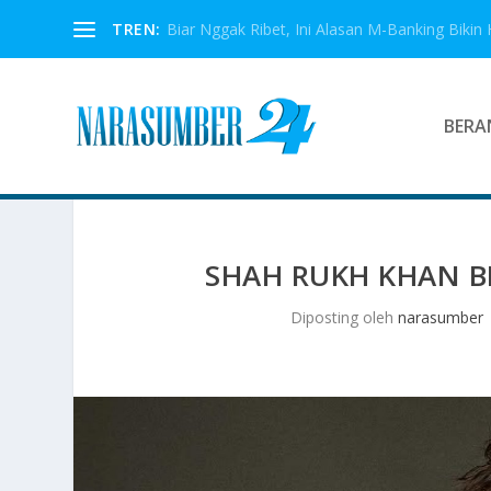
TREN:
Biar Nggak Ribet, Ini Alasan M-Banking Bikin 
BERA
SHAH RUKH KHAN BI
Diposting oleh
narasumber