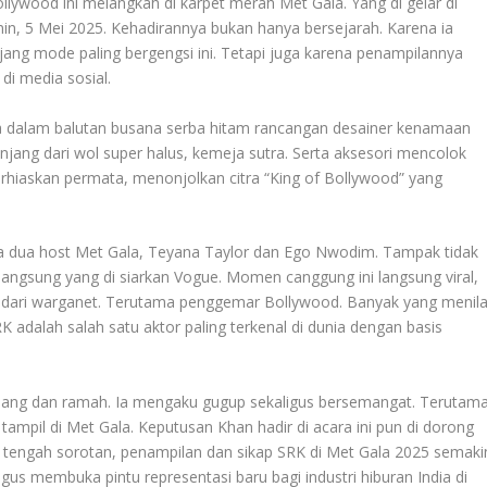
ollywood ini melangkah di karpet merah Met Gala. Yang di gelar di
in, 5 Mei 2025. Kehadirannya bukan hanya bersejarah. Karena ia
jang mode paling bergengsi ini. Tetapi juga karena penampilannya
di media sosial
.
a dalam balutan busana serba hitam rancangan desainer kenamaan
ang dari wol super halus, kemeja sutra. Serta aksesori mencolok
 berhiaskan permata, menonjolkan citra “King of Bollywood” yang
a dua host Met Gala, Teyana Taylor dan Ego Nwodim. Tampak tidak
angsung yang di siarkan Vogue. Momen canggung ini langsung viral,
ari warganet. Terutama penggemar Bollywood. Banyak yang menila
 adalah salah satu aktor paling terkenal di dunia dengan basis
enang dan ramah. Ia mengaku gugup sekaligus bersemangat. Terutam
ampil di Met Gala. Keputusan Khan hadir di acara ini pun di dorong
 tengah sorotan, penampilan dan sikap SRK di Met Gala 2025 semaki
gus membuka pintu representasi baru bagi industri hiburan India di