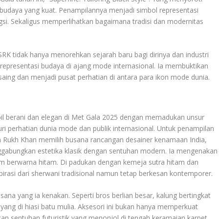
 budaya yang kuat
.
Penampilannya menjadi simbol representasi
gsi. Sekaligus memperlihatkan bagaimana tradisi dan modernitas
K tidak hanya menorehkan sejarah baru bagi dirinya dan industri
 representasi budaya di ajang mode internasional. Ia membuktikan
ng dan menjadi pusat perhatian di antara para ikon mode dunia.
l berani dan elegan di Met Gala 2025 dengan memadukan unsur
uri perhatian dunia mode dan publik internasional. Untuk penampilan
hah Rukh Khan memilih busana rancangan desainer kenamaan India,
ggabungkan estetika klasik dengan sentuhan modern. Ia mengenakan
 berwarna hitam. Di padukan dengan kemeja sutra hitam dan
pirasi dari sherwani tradisional namun tetap berkesan kontemporer
.
ana yang ia kenakan. Seperti bros berlian besar, kalung bertingkat
t yang di hiasi batu mulia. Aksesori ini bukan hanya memperkuat
n sentuhan futuristik yang menonjol di tengah keramaian karpet