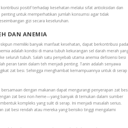
ontribusi positif terhadap kesehatan melalui sifat antioksidan dan
, penting untuk memperhatikan jumlah konsumsi agar tidak
seimbangan gizi secara keseluruhan.
EH DAN ANEMIA
eskipun memiliki banyak manfaat kesehatan, dapat berkontribusi pad
 Anemia adalah kondisi di mana tubuh kekurangan sel darah merah yan
ke seluruh tubuh. Salah satu penyebab utama anemia defisiensi besi
ilah peran tanin dalam teh menjadi penting. Tanin adalah senyawa
ngikat zat besi. Sehingga menghambat kemampuannya untuk di serap
 bersamaan dengan makanan dapat mengurangi penyerapan zat bes
i dengan zat besi non-heme—yang banyak di temukan dalam sumber
membentuk kompleks yang sulit di serap. Ini menjadi masalah serius.
an zat besi rendah atau mereka yang berisiko tinggi mengalami