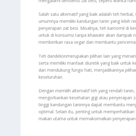
mengalami defisiensi zat besi, seperti wanita ham
Salah satu alternatif yang baik adalah teh herbal,
umumnya memiliki kandungan tanin yang lebih re
penyerapan zat besi. Misalnya, teh kamomil di k
untuk di konsumsi tanpa khawatir akan dampak ne
memberikan rasa segar dan membantu pencerna
Teh dandelionmerupakan pilihan lain yang menarik
serta memiliki manfaat diuretik yang baik untuk
dan mendukung fungsi hati, menjadikannya pilih
keseluruhan.
Dengan memilih alternatif teh yang rendah tanin,
mengorbankan kesehatan gigi atau penyerapan za
tinggi kandungan taninnya dapat membantu menj
optimal. Selain itu, penting untuk memperhatika
makan utama untuk memaksimalkan penyerapan za