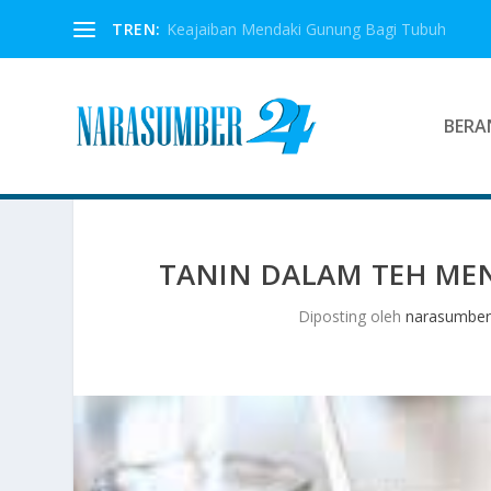
TREN:
Keajaiban Mendaki Gunung Bagi Tubuh
BERA
TANIN DALAM TEH ME
Diposting oleh
narasumbe