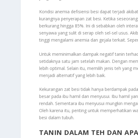
Kondisi anemia defisiensi besi dapat terjadi aki
kurangnya penyerapan zat besi. Ketika seseoran
berkurang hingga 85%. Ini di sebabkan oleh interak
senyawa yang sulit di serap oleh sel-sel usus. Ak
tinggi mengalami anemia dan gejala terkait. Sepe
Untuk meminimalkan dampak negatif tanin terhad
setidaknya satu jam setelah makan. Dengan memb
lebih optimal. Selain itu, memilih jenis teh yang
menjadi alternatif yang lebih baik.
Kekurangan zat besi tidak hanya berdampak pada
besar pada ibu hamil dan menyusui. Ibu hamil yan
rendah. Sementara ibu menyusui mungkin mengala
Oleh karena itu, penting untuk memperhatikan w
besi dalam tubuh.
TANIN DALAM TEH DAN APA