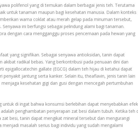
awa polifenol yang di temukan dalam berbagai jenis teh. Terutama
g baik untuk tanaman maupun bagi kesehatan manusia. Dalam konteks
emberikan warna coklat atau merah gelap pada minuman tersebut,
. Senyawa ini berfungsi sebagai pelindung alami bagi tanaman.
ra dengan cara mengganggu proses pencernaan pada hewan yang
faat yang signifikan. Sebagai senyawa antioksidan, tanin dapat
 akibat radikal bebas. Yang berkontribusi pada penuaan dini dan
ti epigallocatechin gallate (EGCG) dalam teh hijau di ketahui dapat
nyakit jantung serta kanker. Selain itu, theaflavin, jenis tanin lain
u menjaga kesehatan gigi dan gusi dengan mencegah pertumbuhan
g untuk di ingat bahwa konsumsi berlebihan dapat menyebabkan efe
n adalah penghambatan penyerapan zat besi dalam tubuh. Ketika teh d
at besi, tanin dapat mengikat mineral tersebut dan mengurangi
isa menjadi masalah serius bagi individu yang sudah mengalami