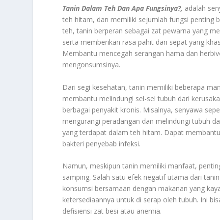
Tanin Dalam Teh Dan Apa Fungsinya?,
adalah seny
teh hitam, dan memiliki sejumlah fungsi pentin
teh, tanin berperan sebagai zat pewarna yang m
serta memberikan rasa pahit dan sepat yang khas
Membantu mencegah serangan hama dan herbivo
mengonsumsinya.
Dari segi kesehatan, tanin memiliki beberapa man
membantu melindungi sel-sel tubuh dari kerusakan
berbagai penyakit kronis. Misalnya, senyawa seper
mengurangi peradangan dan melindungi tubuh dari pe
yang terdapat dalam teh hitam. Dapat membant
bakteri penyebab infeksi.
Namun, meskipun tanin memiliki manfaat, pentin
samping. Salah satu efek negatif utama dari tani
konsumsi bersamaan dengan makanan yang kaya z
ketersediaannya untuk di serap oleh tubuh. Ini b
defisiensi zat besi atau anemia.