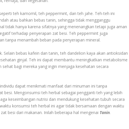
il, remaja, dan vegetarian.
 seperti teh kamomil, teh peppermint, dan teh jahe. Teh-teh ini
ndah atau bahkan bebas tanin, sehingga tidak mengganggu
enal tidak hanya karena sifatnya yang menenangkan tetapi juga aman
gatif terhadap penyerapan zat besi. Teh peppermint juga
an tanpa menambah beban pada penyerapan mineral.
. Selain bebas kafein dan tanin, teh dandelion kaya akan antioksidan
 kesehatan ginjal. Teh ini dapat membantu meningkatkan metabolisme
an sehat bagi mereka yang ingin menjaga kesehatan secara
 individu dapat menikmati manfaat dari minuman ini tanpa
t besi. Mengonsumsi teh herbal sebagai pengganti teh yang lebih
aga keseimbangan nutrisi dan mendukung kesehatan tubuh secara
n waktu konsumsi teh herbal ini agar tidak bersamaan dengan waktu
t besi dari makanan. Inilah beberapa hal mengenai
Tanin
.