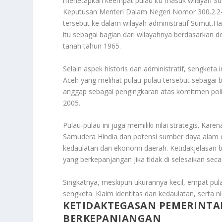
menetapkan keempat pulau itu masuk wilayah Su
Keputusan Menteri Dalam Negeri Nomor 300.2.2
tersebut ke dalam wilayah administratif Sumut.Ha
itu sebagai bagian dari wilayahnya berdasarkan 
tanah tahun 1965.
Selain aspek historis dan administratif, sengketa 
Aceh yang melihat pulau-pulau tersebut sebagai b
anggap sebagai pengingkaran atas komitmen polit
2005
.
Pulau-pulau ini juga memiliki nilai strategis. Ka
Samudera Hindia dan potensi sumber daya alam di
kedaulatan dan ekonomi daerah. Ketidakjelasan ba
yang berkepanjangan jika tidak di selesaikan secar
Singkatnya, meskipun ukurannya kecil, empat pul
sengketa. Klaim identitas dan kedaulatan, serta ni
KETIDAKTEGASAN PEMERINTA
BERKEPANJANGAN