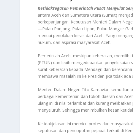
Ketidaktegasan Pemerintah Pusat Menyulut Se
antara Aceh dan Sumatera Utara (Sumut) menjad
berkepanjangan. Keputusan Menteri Dalam Nege
—Pulau Panjang, Pulau Lipan, Pulau Mangkir Gad
menuai penolakan keras dari Aceh. Yang mengan
hukum, dan aspirasi masyarakat Aceh
.
Pemerintah Aceh, meskipun keberatan, memilih 
(PTUN) dan lebih mengedepankan penyelesaian sec
surat keberatan kepada Mendagri dan berencana
membawa masalah ini ke Presiden jika tidak ada 
Menteri Dalam Negeri Tito Karnavian kemudian b
berbagai kementerian dan tokoh daerah dari Aceh
ulang ini di nilai terlambat dan kurang melibatka
menyeluruh. Sehingga menimbulkan kesan ketidak
Ketidakjelasan ini memicu protes dari masyarak
keputusan dan pencopotan pejabat terkait di K