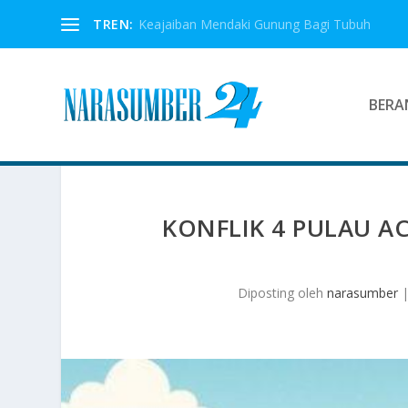
TREN:
Keajaiban Mendaki Gunung Bagi Tubuh
BERA
KONFLIK 4 PULAU A
Diposting oleh
narasumber