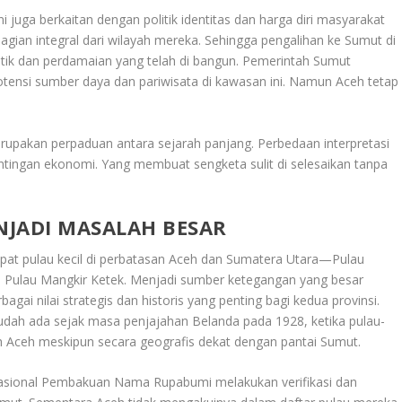
ini juga berkaitan dengan politik identitas dan harga diri masyarakat
agian integral dari wilayah mereka. Sehingga pengalihan ke Sumut di
tik dan perdamaian yang telah di bangun
.
Pemerintah Sumut
tensi sumber daya dan pariwisata di kawasan ini. Namun Aceh tetap
rupakan perpaduan antara sejarah panjang. Perbedaan interpretasi
pentingan ekonomi. Yang membuat sengketa sulit di selesaikan tanpa
NJADI MASALAH BESAR
pat pulau kecil di perbatasan Aceh dan Sumatera Utara—Pulau
n Pulau Mangkir Ketek. Menjadi sumber ketegangan yang besar
ai nilai strategis dan historis yang penting bagi kedua provinsi.
udah ada sejak masa penjajahan Belanda pada 1928, ketika pulau-
ah Aceh meskipun secara geografis dekat dengan pantai Sumut
.
asional Pembakuan Nama Rupabumi melakukan verifikasi dan