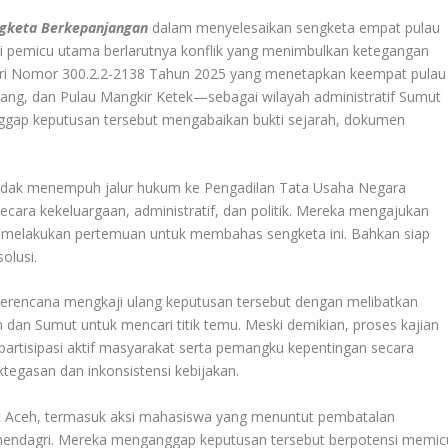
ngketa Berkepanjangan
dalam menyelesaikan sengketa empat pulau
i pemicu utama berlarutnya konflik yang menimbulkan ketegangan
ri Nomor 300.2.2-2138 Tahun 2025 yang menetapkan keempat pulau
ang, dan Pulau Mangkir Ketek—sebagai wilayah administratif Sumut
ggap keputusan tersebut mengabaikan bukti sejarah, dokumen
tidak menempuh jalur hukum ke Pengadilan Tata Usaha Negara
ara kekeluargaan, administratif, dan politik. Mereka mengajukan
 melakukan pertemuan untuk membahas sengketa ini. Bahkan siap
solusi
.
erencana mengkaji ulang keputusan tersebut dengan melibatkan
 dan Sumut untuk mencari titik temu
.
Meski demikian, proses kajian
n partisipasi aktif masyarakat serta pemangku kepentingan secara
tegasan dan inkonsistensi kebijakan.
at Aceh, termasuk aksi mahasiswa yang menuntut pembatalan
emendagri. Mereka menganggap keputusan tersebut berpotensi memic