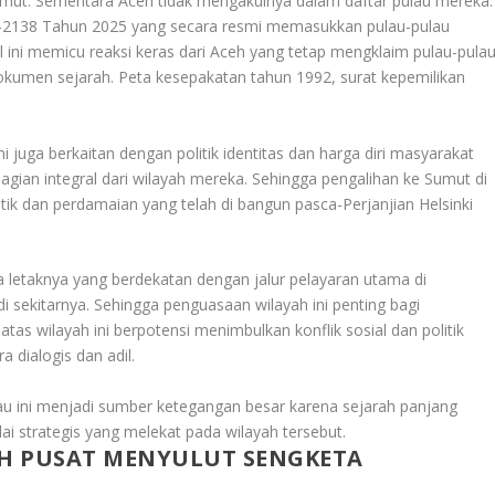
mut. Sementara Aceh tidak mengakuinya dalam daftar pulau mereka
.
-2138 Tahun 2025 yang secara resmi memasukkan pulau-pulau
l ini memicu reaksi keras dari Aceh yang tetap mengklaim pulau-pula
dokumen sejarah. Peta kesepakatan tahun 1992, surat kepemilikan
ini juga berkaitan dengan politik identitas dan harga diri masyarakat
agian integral dari wilayah mereka. Sehingga pengalihan ke Sumut di
ik dan perdamaian yang telah di bangun pasca-Perjanjian Helsinki
rena letaknya yang berdekatan dengan jalur pelayaran utama di
 sekitarnya. Sehingga penguasaan wilayah ini penting bagi
tas wilayah ini berpotensi menimbulkan konflik sosial dan politik
a dialogis dan adil
.
au ini menjadi sumber ketegangan besar karena sejarah panjang
lai strategis yang melekat pada wilayah tersebut.
H PUSAT MENYULUT SENGKETA