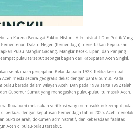
tan Karena Berbagai Faktor Historis Administratif Dan Politik Yang
ah Kementerian Dalam Negeri (Kemendagri) menerbitkan Keputusan
apkan Pulau Mangkir Gadang, Mangkir Ketek, Lipan, dan Panjang
empat pulau tersebut sebagai bagian dari Kabupaten Aceh Singkil.
ahkan sejak masa penjajahan Belanda pada 1928. Ketika keempat
ah Aceh meski secara geografis dekat dengan pantai Sumut
.
Pada
t pulau berada dalam wilayah Aceh. Dan pada 1988 serta 1992 telah
 dan Gubernur Sumut yang menegaskan pulau-pulau itu masuk Aceh
.
ma Rupabumi melakukan verifikasi yang memasukkan keempat pula
n di perkuat dengan keputusan Kemendagri tahun 2025
.
Aceh menola
bukti sejarah, dokumen administratif, dan keberadaan fasilitas
gun Aceh di pulau-pulau tersebut
.