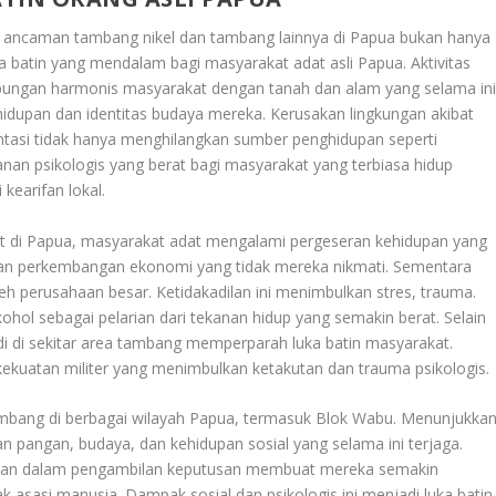
ancaman tambang nikel dan tambang lainnya di Papua bukan hanya
a batin yang mendalam bagi masyarakat adat asli Papua. Aktivitas
ungan harmonis masyarakat dengan tanah dan alam yang selama in
dupan dan identitas budaya mereka. Kerusakan lingkungan akibat
tasi tidak hanya menghilangkan sumber penghidupan seperti
anan psikologis yang berat bagi masyarakat yang terbiasa hidup
kearifan lokal
.
rt di Papua, masyarakat adat mengalami pergeseran kehidupan yang
an perkembangan ekonomi yang tidak mereka nikmati. Sementara
eh perusahaan besar. Ketidakadilan ini menimbulkan stres, trauma.
ohol sebagai pelarian dari tekanan hidup yang semakin berat
.
Selain
jadi di sekitar area tambang memperparah luka batin masyarakat.
ekuatan militer yang menimbulkan ketakutan dan trauma psikologis.
mbang di berbagai wilayah Papua, termasuk Blok Wabu. Menunjukka
pangan, budaya, dan kehidupan sosial yang selama ini terjaga.
batan dalam pengambilan keputusan membuat mereka semakin
ak asasi manusia
.
Dampak sosial dan psikologis ini menjadi luka batin