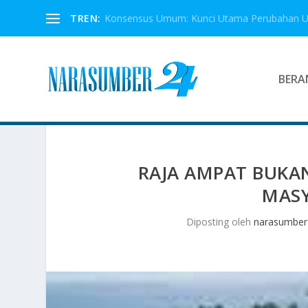
TREN:
Konsensus Umum: Kunci Utama Perubahan 
BERA
RAJA AMPAT BUK
MAS
Diposting oleh
narasumber