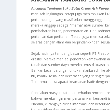
Ancaman Tambang Luka Batin Orang Asli Papua,
merusak lingkungan, tetapi juga menimbulkan luk
pertambangan yang masif telah mengganggu hub
mereka anggap sebagai “mama” atau sumber kehi
pembabatan hutan, pencemaran air. Dan sedimen
pertanian dan perikanan. Tetapi juga memicu tek
selaras dengan alam dan berpindah-pindah sesuai 
Sejak hadirnya tambang besar seperti PT Freepo
drastis. Mereka menjadi penonton kemewahan d
tanah dan sumber daya mereka terus di kuasai ol
Bahkan kecenderungan untuk melarikan diri ke alk
itu, konflik sosial dan kekerasan yang sering ter
Terutama ketika aparat keamanan hadir dengan k
Penolakan masyarakat adat terhadap rencana ta
bahwa mereka ingin mempertahankan kemandirian 
Namun, kurangnya akses informasi dan keterli
terpinggirkan dan rentan terhadap pelanggaran h