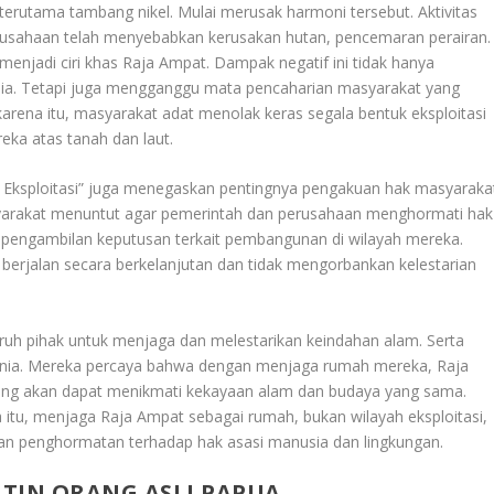
erutama tambang nikel. Mulai merusak harmoni tersebut. Aktivitas
rusahaan telah menyebabkan kerusakan hutan, pencemaran perairan.
 menjadi ciri khas Raja Ampat. Dampak negatif ini tidak hanya
a. Tetapi juga mengganggu mata pencaharian masyarakat yang
arena itu, masyarakat adat menolak keras segala bentuk eksploitasi
ka atas tanah dan laut.
Eksploitasi” juga menegaskan pentingnya pengakuan hak masyaraka
yarakat menuntut agar pemerintah dan perusahaan menghormati hak
m pengambilan keputusan terkait pembangunan di wilayah mereka.
 berjalan secara berkelanjutan dan tidak mengorbankan kelestarian
ruh pihak untuk menjaga dan melestarikan keindahan alam. Serta
unia. Mereka percaya bahwa dengan menjaga rumah mereka, Raja
ng akan dapat menikmati kekayaan alam dan budaya yang sama.
a itu, menjaga Raja Ampat sebagai rumah, bukan wilayah eksploitasi,
 dan penghormatan terhadap hak asasi manusia dan lingkungan.
TIN ORANG ASLI PAPUA