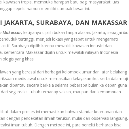
 di kawasan tropis, membuka harapan baru bagi masyarakat luas
dianggap sepele namun memiliki dampak besar ini.
DI JAKARTA, SURABAYA, DAN MAKASSAR
an Makassar,
ketiganya dipilih bukan tanpa alasan. Jakarta, sebagai ibu
penduduk tertinggi, menjadi lokasi yang tepat untuk mengamati
 aktif. Surabaya dipilih karena mewakili kawasan industri dan
, sementara Makassar dipilih untuk mewakili wilayah Indonesia
iologis yang khas.
relawan yang berasal dari berbagai kelompok umur dan latar belakang
riksaan medis awal untuk memastikan kelayakan ikut serta dalam uji
n akan dipantau secara berkala selama beberapa bulan ke depan guna
 dari segi reaksi tubuh terhadap vaksin, maupun dari kemampuan
terlibat dalam proses ini memastikan bahwa standar keamanan dan
kukan dengan pendekatan ilmiah terukur, mulai dari observasi langsung,
aksi imun tubuh. Dengan metode ini, para peneliti berharap bisa