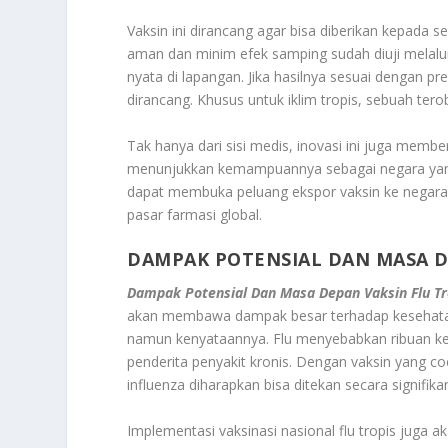
Vaksin ini dirancang agar bisa diberikan kepada 
aman dan minim efek samping sudah diuji melalui 
nyata di lapangan. Jika hasilnya sesuai dengan pr
dirancang. Khusus untuk iklim tropis, sebuah ter
Tak hanya dari sisi medis, inovasi ini juga member
menunjukkan kemampuannya sebagai negara yang t
dapat membuka peluang ekspor vaksin ke negara t
pasar farmasi global.
DAMPAK POTENSIAL DAN MASA D
Dampak Potensial Dan Masa Depan Vaksin Flu Tr
akan membawa dampak besar terhadap kesehatan m
namun kenyataannya. Flu menyebabkan ribuan kema
penderita penyakit kronis. Dengan vaksin yang co
influenza diharapkan bisa ditekan secara signifika
Implementasi vaksinasi nasional flu tropis juga