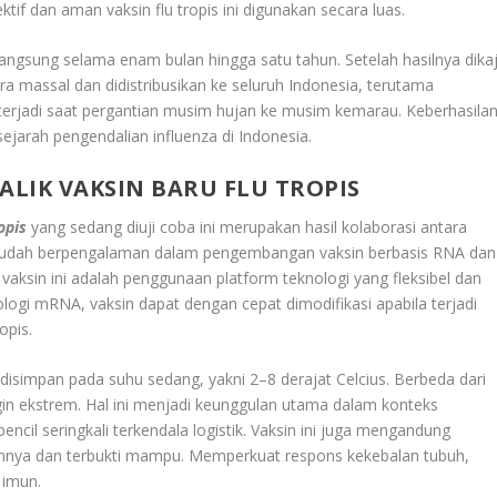
f dan aman vaksin flu tropis ini digunakan secara luas.
erlangsung selama enam bulan hingga satu tahun. Setelah hasilnya dikaj
ara massal dan didistribusikan ke seluruh Indonesia, terutama
terjadi saat pergantian musim hujan ke musim kemarau. Keberhasila
ejarah pengendalian influenza di Indonesia.
ALIK VAKSIN BARU FLU TROPIS
opis
yang sedang diuji coba ini merupakan hasil kolaborasi antara
ang sudah berpengalaman dalam pengembangan vaksin berbasis RNA dan
 vaksin ini adalah penggunaan platform teknologi yang fleksibel dan
ologi mRNA, vaksin dapat dengan cepat dimodifikasi apabila terjadi
opis.
 disimpan pada suhu sedang, yakni 2–8 derajat Celcius. Berbeda dari
gin ekstrem. Hal ini menjadi keunggulan utama dalam konteks
pencil seringkali terkendala logistik. Vaksin ini juga mengandung
elumnya dan terbukti mampu. Memperkuat respons kekebalan tubuh,
 imun.