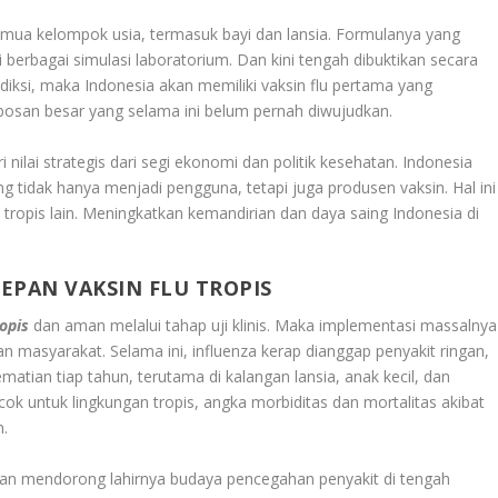
semua kelompok usia, termasuk bayi dan lansia. Formulanya yang
berbagai simulasi laboratorium. Dan kini tengah dibuktikan secara
ediksi, maka Indonesia akan memiliki vaksin flu pertama yang
obosan besar yang selama ini belum pernah diwujudkan.
i nilai strategis dari segi ekonomi dan politik kesehatan. Indonesia
idak hanya menjadi pengguna, tetapi juga produsen vaksin. Hal ini
ropis lain. Meningkatkan kemandirian dan daya saing Indonesia di
EPAN VAKSIN FLU TROPIS
opis
dan aman melalui tahap uji klinis. Maka implementasi massalnya
asyarakat. Selama ini, influenza kerap dianggap penyakit ringan,
tian tiap tahun, terutama di kalangan lansia, anak kecil, dan
cok untuk lingkungan tropis, angka morbiditas dan mortalitas akibat
n.
 akan mendorong lahirnya budaya pencegahan penyakit di tengah