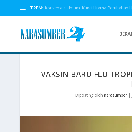
TREN:
Konsensus Umum: Kunci Utama Perubahan 
BERA
VAKSIN BARU FLU TROPI
Diposting oleh
narasumber
|