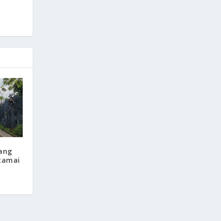
ang
 Ramai