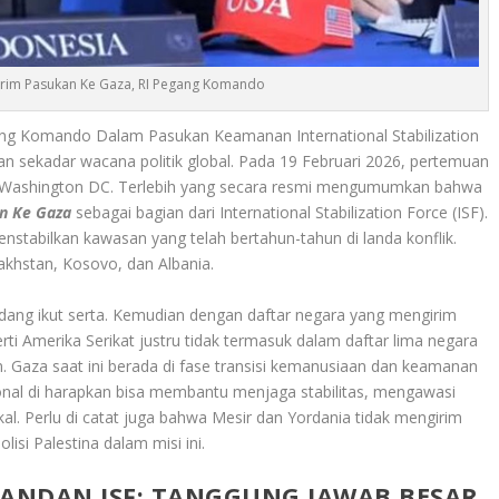
irim Pasukan Ke Gaza, RI Pegang Komando
ang Komando Dalam Pasukan Keamanan International Stabilization
an sekadar wacana politik global. Pada 19 Februari 2026, pertemuan
 Washington DC. Terlebih yang secara resmi mengumumkan bahwa
n Ke Gaza
sebagai bagian dari International Stabilization Force (ISF).
stabilkan kawasan yang telah bertahun-tahun di landa konflik.
akhstan, Kosovo, dan Albania.
dang ikut serta. Kemudian dengan daftar negara yang mengirim
rti Amerika Serikat justru tidak termasuk dalam daftar lima negara
n. Gaza saat ini berada di fase transisi kemanusiaan dan keamanan
onal di harapkan bisa membantu menjaga stabilitas, mengawasi
okal. Perlu di catat juga bahwa Mesir dan Yordania tidak mengirim
isi Palestina dalam misi ini.
MANDAN ISF: TANGGUNG JAWAB BESAR