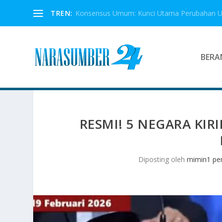
TREN:
Konsensus Umum: Kunci Utama Perubahan 
BERA
RESMI! 5 NEGARA KIR
Diposting oleh
mimin1 pen