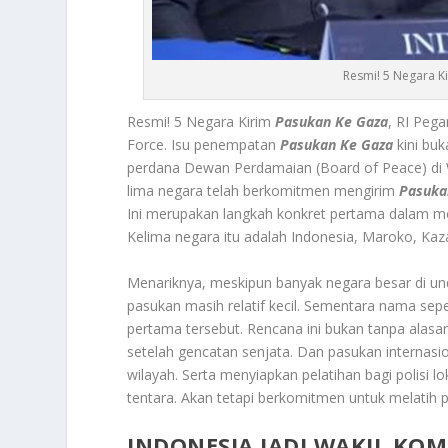
Resmi! 5 Negara K
Resmi! 5 Negara Kirim
P
asukan Ke Gaza
, RI Peg
Force. Isu penempatan
P
asukan Ke Gaza
kini buk
perdana Dewan Perdamaian (Board of Peace) di
lima negara telah berkomitmen mengirim
P
asuka
Ini merupakan langkah konkret pertama dalam men
Kelima negara itu adalah Indonesia, Maroko, Kaz
Menariknya, meskipun banyak negara besar di un
pasukan masih relatif kecil. Sementara nama sepe
pertama tersebut. Rencana ini bukan tanpa alasa
setelah gencatan senjata. Dan pasukan internasi
wilayah. Serta menyiapkan pelatihan bagi polisi l
tentara. Akan tetapi berkomitmen untuk melatih pol
INDONESIA JADI WAKIL KO