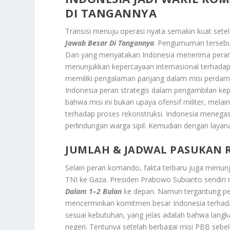
DI TANGANNYA
Transisi menuju operasi nyata semakin kuat set
Jawab Besar Di Tangannya
. Pengumuman tersebut
Dan yang menyatakan Indonesia menerima peran p
menunjukkan kepercayaan internasional terhadap
memiliki pengalaman panjang dalam misi perdama
Indonesia peran strategis dalam pengambilan kep
bahwa misi ini bukan upaya ofensif militer, melain
terhadap proses rekonstruksi. Indonesia menega
perlindungan warga sipil. Kemudian dengan layana
JUMLAH & JADWAL PASUKAN R
Selain peran komando, fakta terbaru juga menunj
TNI ke Gaza. Presiden Prabowo Subianto sendir
Dalam 1–2 Bulan
ke depan. Namun tergantung pers
mencerminkan komitmen besar Indonesia terhadap
sesuai kebutuhan, yang jelas adalah bahwa langkah 
negeri. Tentunya setelah berbagai misi PBB seb