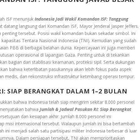
elah ISF menunjuk
Indonesia Jadi Wakil Komandan ISF: Tanggung
 datang langsung dari Komandan ISF, Mayor Jenderal Jasper Jeffers.
enting tersebut. Posisi wakil komandan bukan sekadar simbol. Ini
 kapasitas Tentara Nasional Indonesia (TNI). Kemudian yang sudah
ian PBB di berbagai belahan dunia. Kepercayaan ini juga memberi
utusan operasional di lapangan Gaza. Penting untuk di tekankan
kan bagian dari stabilisasi keamanan, proteksi sipil. Serta dukungan
skan bahwa keterlibatan pasukannya akan lebih fokus pada aspek
n medis, dan rekonstruksi infrastruktur ketimbang operasi tempur.
I: SIAP BERANGKAT DALAM 1–2 BULAN
ukkan bahwa Indonesia telah siap mengirim sekitar 8.000 personel
i menyatakan bahwa
J
umlah & Jadwal Pasukan RI: Siap Berangkat
etujuan dan kesiapan akhir. Jumlah 8.000 personel ini
 misi internasional tersebut. Walaupun jumlah ini bisa bertambah
ini menjadi salah satu partisipasi militer Indonesia terbesar di luar
elumnya. Dalam persiapan tersebut, TNI akan memprioritaskan